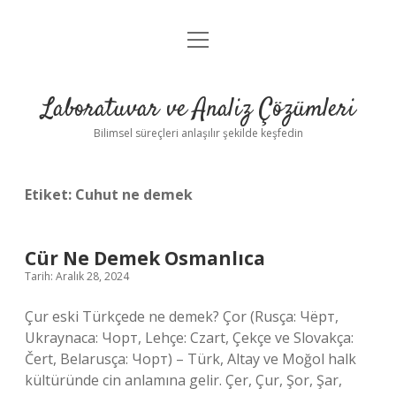
menüyü
Anasayfa
aç
Gizlilik Politikası
Laboratuvar ve Analiz Çözümleri
Yasal Uyarı
Bilimsel süreçleri anlaşılır şekilde keşfedin
Etiket:
Cuhut ne demek
Cür Ne Demek Osmanlıca
Tarih: Aralık 28, 2024
Çur eski Türkçede ne demek? Çor (Rusça: Чёрт,
Ukraynaca: Чорт, Lehçe: Czart, Çekçe ve Slovakça:
Čert, Belarusça: Чорт) – Türk, Altay ve Moğol halk
kültüründe cin anlamına gelir. Çer, Çur, Şor, Şar,