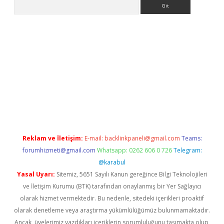
Arama
bet yeni giriş
tulipbet
Reklam ve İletişim:
E-mail:
backlinkpaneli@gmail.com
Teams:
forumhizmeti@gmail.com
Whatsapp: 0262 606 0 726
Telegram:
@karabul
Yasal Uyarı:
Sitemiz, 5651 Sayılı Kanun gereğince Bilgi Teknolojileri
ve İletişim Kurumu (BTK) tarafından onaylanmış bir Yer Sağlayıcı
olarak hizmet vermektedir. Bu nedenle, sitedeki içerikleri proaktif
olarak denetleme veya araştırma yükümlülüğümüz bulunmamaktadır.
Ancak, üyelerimiz yazdıkları içeriklerin sorumluluğunu taşımakta olup,