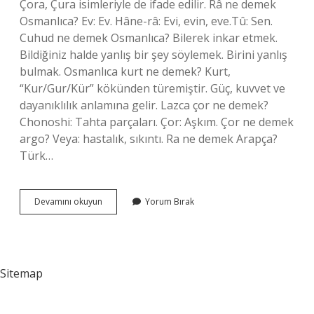
Çora, Çura isimleriyle de ifade edilir. Râ ne demek
Osmanlıca? Ev: Ev. Hâne-râ: Evi, evin, eve.Tû: Sen.
Cuhud ne demek Osmanlıca? Bilerek inkar etmek.
Bildiğiniz halde yanlış bir şey söylemek. Birini yanlış
bulmak. Osmanlıca kurt ne demek? Kurt,
“Kur/Gur/Kür” kökünden türemiştir. Güç, kuvvet ve
dayanıklılık anlamına gelir. Lazca çor ne demek?
Chonoshi: Tahta parçaları. Çor: Aşkım. Çor ne demek
argo? Veya: hastalık, sıkıntı. Ra ne demek Arapça?
Türk…
Cür
Devamını okuyun
Yorum Bırak
Ne
Demek
Osmanlıca
Sitemap