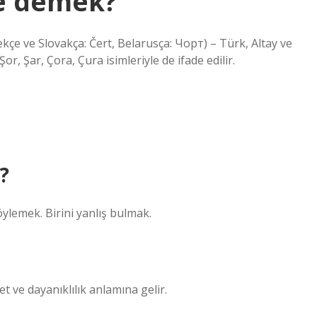
ne demek?
kçe ve Slovakça: Čert, Belarusça: Чорт) – Türk, Altay ve
r, Şar, Çora, Çura isimleriyle de ifade edilir.
?
söylemek. Birini yanlış bulmak.
 ve dayanıklılık anlamına gelir.