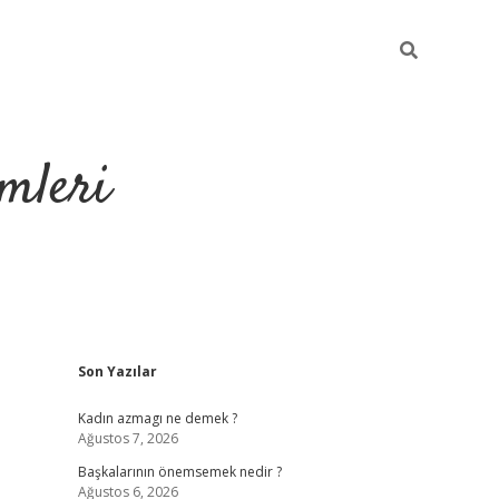
mleri
Sidebar
Son Yazılar
hiltonbet yeni giriş
Kadın azmagı ne demek ?
Ağustos 7, 2026
Başkalarının önemsemek nedir ?
Ağustos 6, 2026