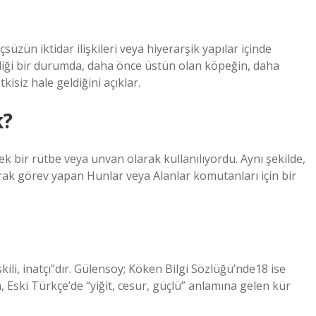
üzün iktidar ilişkileri veya hiyerarşik yapılar içinde
ndiği bir durumda, daha önce üstün olan köpeğin, daha
isiz hale geldiğini açıklar.
k?
ek bir rütbe veya unvan olarak kullanılıyordu. Aynı şekilde,
rak görev yapan Hunlar veya Alanlar komutanları için bir
ili, inatçı”dır. Gülensoy; Köken Bilgi Sözlüğü’nde18 ise
 Eski Türkçe’de “yiğit, cesur, güçlü” anlamına gelen kür