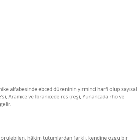
enike alfabesinde ebced düzeninin yirminci harfi olup sayısal
re’s), Aramice ve İbranicede res (reş), Yunancada rho ve
elir.
görülebilen, hâkim tutumlardan farklı, kendine özgü bir