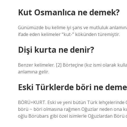
Kut Osmanlıca ne demek?
Günümüzde bu kelime iyi şans ve mutluluk anlamına 
ifade eden kelimeler “kut-” kökünden türemiştir.
Dişi kurta ne denir?
Benzer kelimeler. [2] Börteçine (kız ismi olarak kulla
anlamına gelir.
Eski Türklerde böri ne dem
BÖRÜ=KURT. Eski ve yeni bütün Türk lehçelerinde Oğu
börü ~ böri olmasına rağmen Oğuzlar neden ona kur
oğlu Börübars gibi özel isimlerle Oğuzlardan Börü d