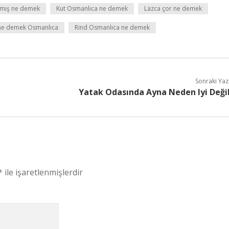
amış ne demek
Kut Osmanlıca ne demek
Lazca çor ne demek
ne demek Osmanlıca
Rind Osmanlıca ne demek
Sonraki Yaz
Yatak Odasında Ayna Neden Iyi Deği
*
ile işaretlenmişlerdir