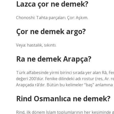
Lazca çor ne demek?
Chonoshi: Tahta parçaları. Çor: Aşkım.
Çor ne demek argo?
Veya: hastalık, sıkıntı.
Ra ne demek Arapça?
Türk alfabesinde yirmi birinci sırada yer alan Râ, F
değeri 200’dür. Fenike dilindeki adı rostur (res, Ar. 
Arapçada râ’dır. Bütün bu kelimeler “baş” anlamına g
Rind Osmanlıca ne demek?
Rind, ilk dönem İslam toplumlarının her kesiminde 