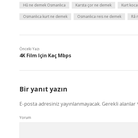
Hû ne demek Osmanlıca
Karsta çor ne demek
Kurt koc
Osmanlıca kurt ne demek
Osmanlıca reis ne demek
Râ 
Önceki Yazı
4K Film Için Kaç Mbps
Bir yanıt yazın
E-posta adresiniz yayınlanmayacak.
Gerekli alanlar
Yorum