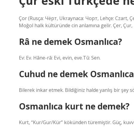
Çur eski Türkçede 
Çor (Rusça: Чёрт, Ukraynaca: Чорт, Lehçe: Czart, Çe
Moğol halk kültüründe cin anlamına gelir. Çer, Çur, Şo
Râ ne demek Osmanlıca?
Ev: Ev. Hâne-râ: Evi, evin, eve.Tû: Sen.
Cuhud ne demek Osmanlıca
Bilerek inkar etmek. Bildiğiniz halde yanlış bir şey 
Osmanlıca kurt ne demek?
Kurt, “Kur/Gur/Kür” kökünden türemiştir. Güç, kuvvet