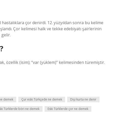
hastalıklara çor denirdi. 12. yüzyıldan sonra bu kelime
andı. Çor kelimesi halk ve tekke edebiyatı şairlerinin
gelir.
?
, özellik (isim); “var (yüklem)” kelimesinden türemiştir.
ne demek
Çur eski Türkçede ne demek
Dişi kurta ne denir
ski Türklerde böri ne demek
Eski Türklerde çor ne demek