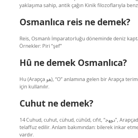
yaklaşıma sahip, antik çağın Kinik filozoflarıyla benze
Osmanlıca reis ne demek?
Reis, Osmanlı İmparatorluğu döneminde deniz kaptan
Örnekler: Piri “şef”
Hû ne demek Osmanlıca?
Hu (Arapça هو), “O” anlamına gelen bir Arapça terimdir. Tasavvuf edebiyatında, genellikle Allah’a atıfta bulunmak
için kullanılır.
Cuhut ne demek?
14 Cuhud, cuhut, cühud, cühûd, cıfıt, “ﺩﻮﻬﺟ”, Arapçada “ﺩﻮﻬي – yehud” kelimesi Farsçada “ﺩﻮﻬﺟ – cuhud” olarak
telaffuz edilir. Anlam bakımından: bilerek inkar etm
vardır.