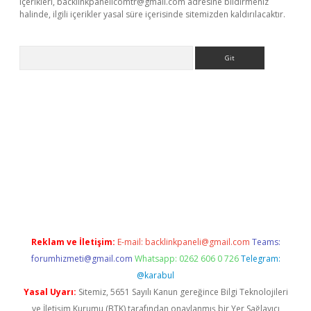
içerikleri,
backlinkpanelicomtr@gmail.com
adresine bildirmeniz
halinde, ilgili içerikler yasal süre içerisinde sitemizden kaldırılacaktır.
Arama
bet yeni giriş
tulipbet
Reklam ve İletişim:
E-mail:
backlinkpaneli@gmail.com
Teams:
forumhizmeti@gmail.com
Whatsapp: 0262 606 0 726
Telegram:
@karabul
Yasal Uyarı:
Sitemiz, 5651 Sayılı Kanun gereğince Bilgi Teknolojileri
ve İletişim Kurumu (BTK) tarafından onaylanmış bir Yer Sağlayıcı