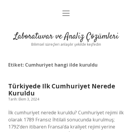
menüyü
Anasayfa
aç
Gizlilik Politikası
Laboratuvar ve Analiz Çözümleri
Yasal Uyarı
Bilimsel süreçleri anlaşılır şekilde keşfedin
Etiket:
Cumhuriyet hangi ilde kuruldu
Türkiyede Ilk Cumhuriyet Nerede
Kuruldu
Tarih: Ekim 3, 2024
İlk cumhuriyet nerede kuruldu? Cumhuriyet rejimi ilk
olarak 1789 Fransız İhtilali sonucunda kurulmuş;
1792’den itibaren Fransa’da kraliyet rejimi yerine