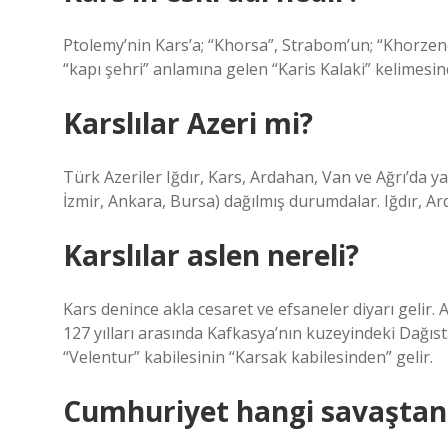
Ptolemy’nin Kars’a; “Khorsa”, Strabom’un; “Khorzene”
“kapı şehri” anlamına gelen “Karis Kalaki” kelimesin
Karslılar Azeri mi?
Türk Azeriler Iğdır, Kars, Ardahan, Van ve Ağrı’da ya
İzmir, Ankara, Bursa) dağılmış durumdalar. Iğdır, Ar
Karslılar aslen nereli?
Kars denince akla cesaret ve efsaneler diyarı gelir.
127 yılları arasında Kafkasya’nın kuzeyindeki Dağıs
“Velentur” kabilesinin “Karsak kabilesinden” gelir.
Cumhuriyet hangi savaştan s