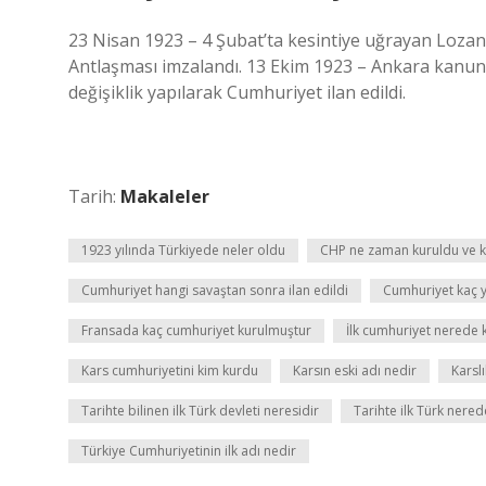
23 Nisan 1923 – 4 Şubat’ta kesintiye uğrayan Loza
Antlaşması imzalandı. 13 Ekim 1923 – Ankara kanunl
değişiklik yapılarak Cumhuriyet ilan edildi.
Tarih:
Makaleler
1923 yılında Türkiyede neler oldu
CHP ne zaman kuruldu ve 
Cumhuriyet hangi savaştan sonra ilan edildi
Cumhuriyet kaç 
Fransada kaç cumhuriyet kurulmuştur
İlk cumhuriyet nerede 
Kars cumhuriyetini kim kurdu
Karsın eski adı nedir
Karslı
Tarihte bilinen ilk Türk devleti neresidir
Tarihte ilk Türk nered
Türkiye Cumhuriyetinin ilk adı nedir