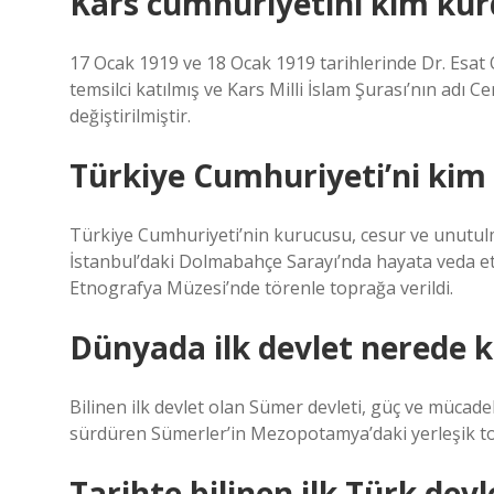
Kars cumhuriyetini kim kur
17 Ocak 1919 ve 18 Ocak 1919 tarihlerinde Dr. Esat
temsilci katılmış ve Kars Milli İslam Şurası’nın adı
değiştirilmiştir.
Türkiye Cumhuriyeti’ni kim
Türkiye Cumhuriyeti’nin kurucusu, cesur ve unutul
İstanbul’daki Dolmabahçe Sarayı’nda hayata veda etti
Etnografya Müzesi’nde törenle toprağa verildi.
Dünyada ilk devlet nerede 
Bilinen ilk devlet olan Sümer devleti, güç ve mücadele
sürdüren Sümerler’in Mezopotamya’daki yerleşik top
Tarihte bilinen ilk Türk devl