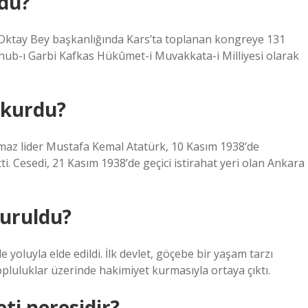
du?
 Oktay Bey başkanlığında Kars’ta toplanan kongreye 131
 Cenub-ı Garbi Kafkas Hükûmet-i Muvakkata-i Milliyesi olarak
 kurdu?
maz lider Mustafa Kemal Atatürk, 10 Kasım 1938’de
. Cesedi, 21 Kasım 1938’de geçici istirahat yeri olan Ankara
kuruldu?
 yoluyla elde edildi. İlk devlet, göçebe bir yaşam tarzı
luluklar üzerinde hakimiyet kurmasıyla ortaya çıktı.
eti neresidir?