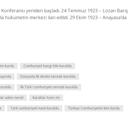
n Konferansı yeniden başladı. 24 Temmuz 1923 – Lozan Barış
a hükümetin merkezi ilan edildi. 29 Ekim 1923 – Anayasa’da
kim kurdu
Cumhuriyet hangi ilde kuruldu
yaşında
Dünyada ilk devlet nerede kuruldu
kuruldu
İlk Türk Cumhuriyeti nerede kuruldu
lar aslen nereli
Karslılar Azeri mi
e
Türk cumhuriyeti nasıl kuruldu
Türkiye Cumhuriyetini kim kurdu