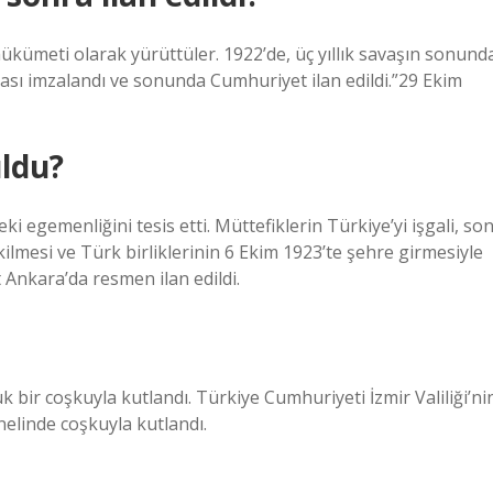
hükümeti olarak yürüttüler. 1922’de, üç yıllık savaşın sonund
ı imzalandı ve sonunda Cumhuriyet ilan edildi.”29 Ekim
uldu?
i egemenliğini tesis etti. Müttefiklerin Türkiye’yi işgali, so
kilmesi ve Türk birliklerinin 6 Ekim 1923’te şehre girmesiyle
 Ankara’da resmen ilan edildi.
ir coşkuyla kutlandı. Türkiye Cumhuriyeti İzmir Valiliği’ni
nelinde coşkuyla kutlandı.