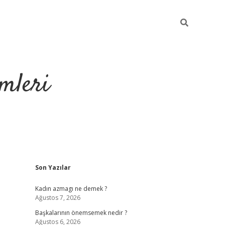
mleri
Sidebar
Son Yazılar
hiltonbet yeni giriş
tul
Kadın azmagı ne demek ?
Ağustos 7, 2026
Başkalarının önemsemek nedir ?
Ağustos 6, 2026