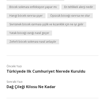
Böcek sokması enfeksiyon yapar mı
En tehlikeli alerji nedir
Hangi böcek ısırırsa şişer
Öpücük böceği ısırırsa ne olur
Sivrisinek böcek ısırması şişlik ve kızarıklık için ne iyi gelir
Yatak böceği ısırığı nasıl geçer
Zehirli böcek sokması nasıl anlaşılır
Önceki Yazı
Türkiyede Ilk Cumhuriyet Nerede Kuruldu
Sonraki Yazı
Dağ Çileği Kilosu Ne Kadar