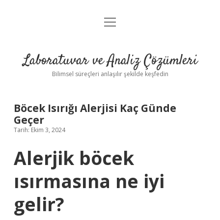
menüyü
Anasayfa
aç
Gizlilik Politikası
Laboratuvar ve Analiz Çözümleri
Yasal Uyarı
Bilimsel süreçleri anlaşılır şekilde keşfedin
Böcek Isırığı Alerjisi Kaç Günde
Geçer
Tarih: Ekim 3, 2024
Alerjik böcek
ısırmasına ne iyi
gelir?