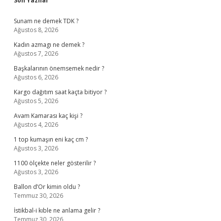
Sidebar
Son Yazılar
Sunam ne demek TDK ?
Ağustos 8, 2026
Kadın azmagı ne demek ?
Ağustos 7, 2026
Başkalarının önemsemek nedir ?
Ağustos 6, 2026
Kargo dağıtım saat kaçta bitiyor ?
Ağustos 5, 2026
Avam Kamarası kaç kişi ?
Ağustos 4, 2026
1 top kumaşın eni kaç cm ?
Ağustos 3, 2026
1100 ölçekte neler gösterilir ?
Ağustos 3, 2026
Ballon d’Or kimin oldu ?
Temmuz 30, 2026
İstikbal-i kıble ne anlama gelir ?
Temmuz 30, 2026