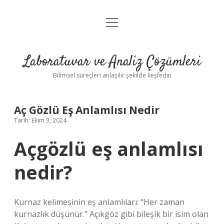
menüyü
Anasayfa
aç
Gizlilik Politikası
Laboratuvar ve Analiz Çözümleri
Yasal Uyarı
Bilimsel süreçleri anlaşılır şekilde keşfedin
Aç Gözlü Eş Anlamlısı Nedir
Tarih: Ekim 3, 2024
Açgözlü eş anlamlısı
nedir?
Kurnaz kelimesinin eş anlamlıları: “Her zaman
kurnazlık düşünür.” Açıkgöz gibi bileşik bir isim olan