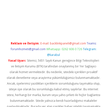
ulipbet
Reklam ve İletişim:
E-mail:
backlinkpaneli@gmail.com
Teams:
forumhizmeti@gmail.com
Whatsapp: 0262 606 0 726
Telegram:
@karabul
Yasal Uyarı:
Sitemiz, 5651 Sayılı Kanun gereğince Bilgi Teknolojileri
ve İletişim Kurumu (BTK) tarafından onaylanmış bir Yer Sağlayıcı
olarak hizmet vermektedir. Bu nedenle, sitedeki içerikleri proaktif
olarak denetleme veya araştırma yükümlülüğümüz bulunmamaktadır.
Ancak, üyelerimiz yazdıkları içeriklerin sorumluluğunu taşımakta olup,
siteye üye olarak bu sorumluluğu kabul etmiş sayılırlar. Bu internet
sitesi, herhangi bir marka, kurum veya şahıs şirketi ile hiçbir bağlantısı
bulunmamaktadır. Sitede yalnızca kendi hazırladığımız makaleler
paylaşılmaktadır. Burada yer alan içerikler haber niteliği taşımamakta