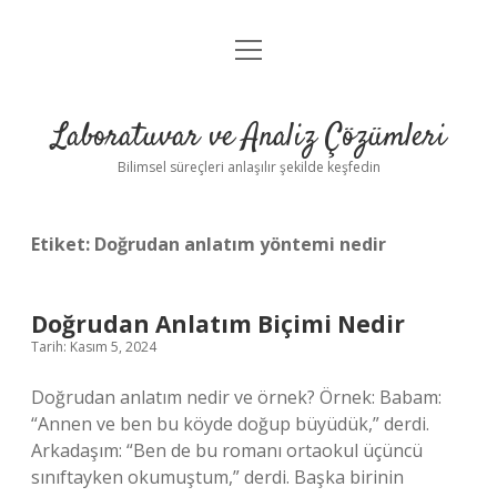
menüyü
Anasayfa
aç
Gizlilik Politikası
Laboratuvar ve Analiz Çözümleri
Yasal Uyarı
Bilimsel süreçleri anlaşılır şekilde keşfedin
Etiket:
Doğrudan anlatım yöntemi nedir
Doğrudan Anlatım Biçimi Nedir
Tarih: Kasım 5, 2024
Doğrudan anlatım nedir ve örnek? Örnek: Babam:
“Annen ve ben bu köyde doğup büyüdük,” derdi.
Arkadaşım: “Ben de bu romanı ortaokul üçüncü
sınıftayken okumuştum,” derdi. Başka birinin