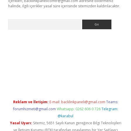
içerikleri,
backlinkpanelicomtr@gmail.com
adresine bildirmeniz
halinde, ilgili içerikler yasal süre içerisinde sitemizden kaldırılacaktır.
Arama
bet yeni giriş
tulipbet
Reklam ve İletişim:
E-mail:
backlinkpaneli@gmail.com
Teams:
forumhizmeti@gmail.com
Whatsapp: 0262 606 0 726
Telegram:
@karabul
Yasal Uyarı:
Sitemiz, 5651 Sayılı Kanun gereğince Bilgi Teknolojileri
ve İletişim Kurumu (BTK) tarafından onaylanmış bir Yer Sağlayıcı