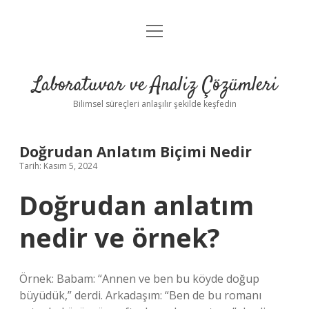
menüyü
Anasayfa
aç
Gizlilik Politikası
Laboratuvar ve Analiz Çözümleri
Yasal Uyarı
Bilimsel süreçleri anlaşılır şekilde keşfedin
Doğrudan Anlatım Biçimi Nedir
Tarih: Kasım 5, 2024
Doğrudan anlatım
nedir ve örnek?
Örnek: Babam: “Annen ve ben bu köyde doğup
büyüdük,” derdi. Arkadaşım: “Ben de bu romanı