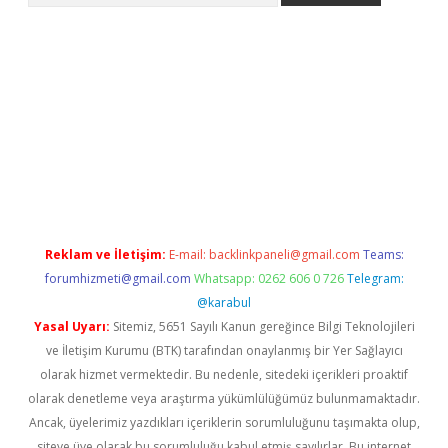
riş
tulipbet
Reklam ve İletişim:
E-mail:
backlinkpaneli@gmail.com
Teams:
forumhizmeti@gmail.com
Whatsapp: 0262 606 0 726
Telegram:
@karabul
Yasal Uyarı:
Sitemiz, 5651 Sayılı Kanun gereğince Bilgi Teknolojileri
ve İletişim Kurumu (BTK) tarafından onaylanmış bir Yer Sağlayıcı
olarak hizmet vermektedir. Bu nedenle, sitedeki içerikleri proaktif
olarak denetleme veya araştırma yükümlülüğümüz bulunmamaktadır.
Ancak, üyelerimiz yazdıkları içeriklerin sorumluluğunu taşımakta olup,
siteye üye olarak bu sorumluluğu kabul etmiş sayılırlar. Bu internet