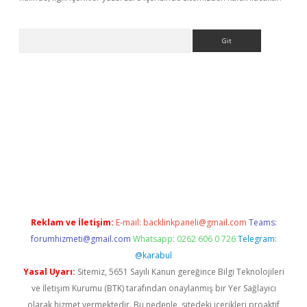
Arama
bet yeni giriş
tulipbet
Reklam ve İletişim:
E-mail:
backlinkpaneli@gmail.com
Teams:
forumhizmeti@gmail.com
Whatsapp: 0262 606 0 726
Telegram:
@karabul
Yasal Uyarı:
Sitemiz, 5651 Sayılı Kanun gereğince Bilgi Teknolojileri
ve İletişim Kurumu (BTK) tarafından onaylanmış bir Yer Sağlayıcı
olarak hizmet vermektedir. Bu nedenle, sitedeki içerikleri proaktif