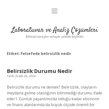
menüyü
Anasayfa
aç
Gizlilik Politikası
Laboratuvar ve Analiz Çözümleri
Yasal Uyarı
Bilimsel süreçleri anlaşılır şekilde keşfedin
Etiket:
Felsefede belirsizlik nedir
Belirsizlik Durumu Nedir
Tarih: Aralık 28, 2024
Belirsizlik durumu ne demek? Belirsizlik, olayların
meydana gelme olasılığının bilinmediği durumu ifade
eder1. Günlük yaşantımızda olduğu kadar ekonomi
ve finans alanlarında da büyük ölçüde önemli bir