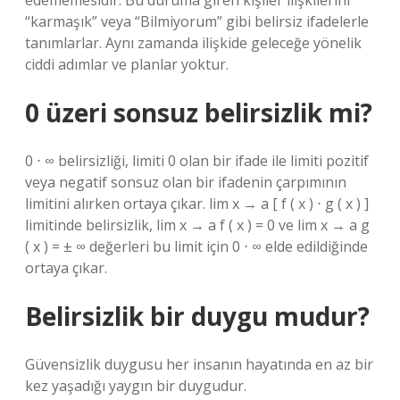
edememesidir. Bu duruma giren kişiler ilişkilerini
“karmaşık” veya “Bilmiyorum” gibi belirsiz ifadelerle
tanımlarlar. Aynı zamanda ilişkide geleceğe yönelik
ciddi adımlar ve planlar yoktur.
0 üzeri sonsuz belirsizlik mi?
0 ⋅ ∞ belirsizliği, limiti 0 olan bir ifade ile limiti pozitif
veya negatif sonsuz olan bir ifadenin çarpımının
limitini alırken ortaya çıkar. lim x → a [ f ( x ) ⋅ g ( x ) ]
limitinde belirsizlik, lim x → a f ( x ) = 0 ve lim x → a g
( x ) = ± ∞ değerleri bu limit için 0 ⋅ ∞ elde edildiğinde
ortaya çıkar.
Belirsizlik bir duygu mudur?
Güvensizlik duygusu her insanın hayatında en az bir
kez yaşadığı yaygın bir duygudur.