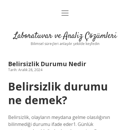
menüyü
Anasayfa
aç
Gizlilik Politikası
Laboratuvar ve Analiz Çözümleri
Yasal Uyarı
Bilimsel süreçleri anlaşılır şekilde keşfedin
Belirsizlik Durumu Nedir
Tarih: Aralık 28, 2024
Belirsizlik durumu
ne demek?
Belirsizlik, olayların meydana gelme olasılığının
bilinmediği durumu ifade eder1. Günlük