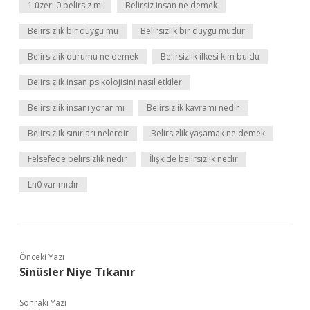
1 üzeri 0 belirsiz mi
Belirsiz insan ne demek
Belirsizlik bir duygu mu
Belirsizlik bir duygu mudur
Belirsizlik durumu ne demek
Belirsizlik ilkesi kim buldu
Belirsizlik insan psikolojisini nasıl etkiler
Belirsizlik insanı yorar mı
Belirsizlik kavramı nedir
Belirsizlik sınırları nelerdir
Belirsizlik yaşamak ne demek
Felsefede belirsizlik nedir
İlişkide belirsizlik nedir
Ln0 var mıdır
Önceki Yazı
Sinüsler Niye Tıkanır
Sonraki Yazı