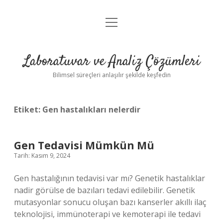
menüyü
Anasayfa
aç
Gizlilik Politikası
Laboratuvar ve Analiz Çözümleri
Yasal Uyarı
Bilimsel süreçleri anlaşılır şekilde keşfedin
Etiket:
Gen hastalıkları nelerdir
Gen Tedavisi Mümkün Mü
Tarih: Kasım 9, 2024
Gen hastalığının tedavisi var mı? Genetik hastalıklar
nadir görülse de bazıları tedavi edilebilir. Genetik
mutasyonlar sonucu oluşan bazı kanserler akıllı ilaç
teknolojisi, immünoterapi ve kemoterapi ile tedavi