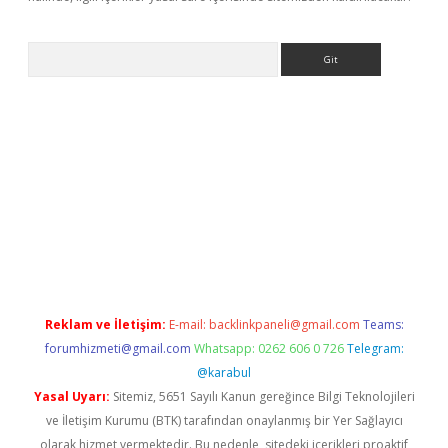
Arama
bet yeni giriş
tulipbet
Reklam ve İletişim:
E-mail:
backlinkpaneli@gmail.com
Teams:
forumhizmeti@gmail.com
Whatsapp: 0262 606 0 726
Telegram:
@karabul
Yasal Uyarı:
Sitemiz, 5651 Sayılı Kanun gereğince Bilgi Teknolojileri
ve İletişim Kurumu (BTK) tarafından onaylanmış bir Yer Sağlayıcı
olarak hizmet vermektedir. Bu nedenle, sitedeki içerikleri proaktif