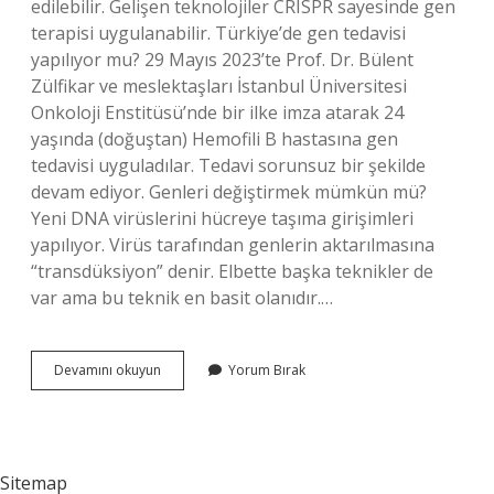
edilebilir. Gelişen teknolojiler CRISPR sayesinde gen
terapisi uygulanabilir. Türkiye’de gen tedavisi
yapılıyor mu? 29 Mayıs 2023’te Prof. Dr. Bülent
Zülfikar ve meslektaşları İstanbul Üniversitesi
Onkoloji Enstitüsü’nde bir ilke imza atarak 24
yaşında (doğuştan) Hemofili B hastasına gen
tedavisi uyguladılar. Tedavi sorunsuz bir şekilde
devam ediyor. Genleri değiştirmek mümkün mü?
Yeni DNA virüslerini hücreye taşıma girişimleri
yapılıyor. Virüs tarafından genlerin aktarılmasına
“transdüksiyon” denir. Elbette başka teknikler de
var ama bu teknik en basit olanıdır.…
Gen
Devamını okuyun
Yorum Bırak
Tedavisi
Mümkün
Mü
Sitemap