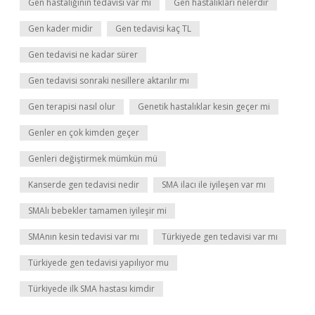
Gen hastalığının tedavisi var mı
Gen hastalıkları nelerdir
Gen kader midir
Gen tedavisi kaç TL
Gen tedavisi ne kadar sürer
Gen tedavisi sonraki nesillere aktarılır mı
Gen terapisi nasıl olur
Genetik hastalıklar kesin geçer mi
Genler en çok kimden geçer
Genleri değiştirmek mümkün mü
Kanserde gen tedavisi nedir
SMA ilacı ile iyileşen var mı
SMAlı bebekler tamamen iyileşir mi
SMAnın kesin tedavisi var mı
Türkiyede gen tedavisi var mı
Türkiyede gen tedavisi yapılıyor mu
Türkiyede ilk SMA hastası kimdir