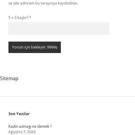
ve site adresim bu tarayıcıya kaydedilsin.
5 + 3 kaçtır?
*
Sitemap
Sidebar
Son Yazılar
Kadın azmagı ne demek ?
Ağustos 7, 2026