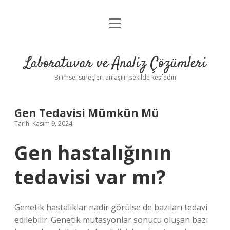
menüyü
Anasayfa
aç
Gizlilik Politikası
Laboratuvar ve Analiz Çözümleri
Yasal Uyarı
Bilimsel süreçleri anlaşılır şekilde keşfedin
Gen Tedavisi Mümkün Mü
Tarih: Kasım 9, 2024
Gen hastalığının
tedavisi var mı?
Genetik hastalıklar nadir görülse de bazıları tedavi
edilebilir. Genetik mutasyonlar sonucu oluşan bazı