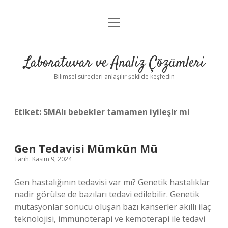
menüyü
Anasayfa
aç
Gizlilik Politikası
Laboratuvar ve Analiz Çözümleri
Yasal Uyarı
Bilimsel süreçleri anlaşılır şekilde keşfedin
Etiket:
SMAlı bebekler tamamen iyileşir mi
Gen Tedavisi Mümkün Mü
Tarih: Kasım 9, 2024
Gen hastalığının tedavisi var mı? Genetik hastalıklar
nadir görülse de bazıları tedavi edilebilir. Genetik
mutasyonlar sonucu oluşan bazı kanserler akıllı ilaç
teknolojisi, immünoterapi ve kemoterapi ile tedavi