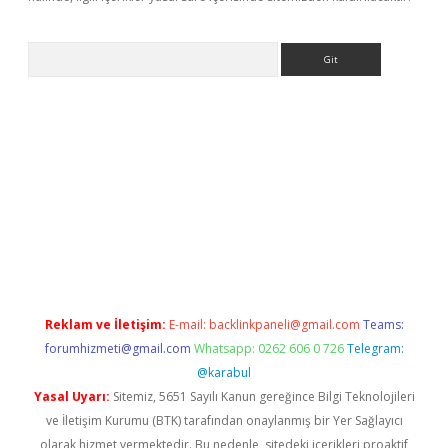
Arama
bet yeni giriş
tulipbet
Reklam ve İletişim:
E-mail:
backlinkpaneli@gmail.com
Teams:
forumhizmeti@gmail.com
Whatsapp: 0262 606 0 726
Telegram:
@karabul
Yasal Uyarı:
Sitemiz, 5651 Sayılı Kanun gereğince Bilgi Teknolojileri
ve İletişim Kurumu (BTK) tarafından onaylanmış bir Yer Sağlayıcı
olarak hizmet vermektedir. Bu nedenle, sitedeki içerikleri proaktif