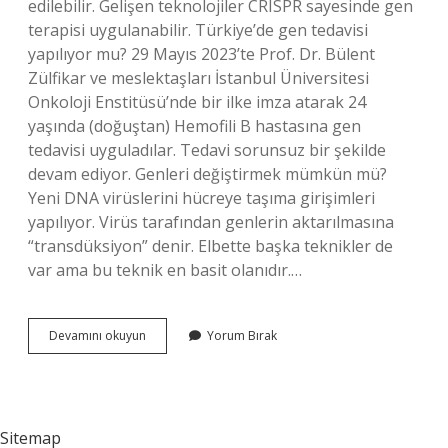
edilebilir. Gelişen teknolojiler CRISPR sayesinde gen
terapisi uygulanabilir. Türkiye’de gen tedavisi
yapılıyor mu? 29 Mayıs 2023’te Prof. Dr. Bülent
Zülfikar ve meslektaşları İstanbul Üniversitesi
Onkoloji Enstitüsü’nde bir ilke imza atarak 24
yaşında (doğuştan) Hemofili B hastasına gen
tedavisi uyguladılar. Tedavi sorunsuz bir şekilde
devam ediyor. Genleri değiştirmek mümkün mü?
Yeni DNA virüslerini hücreye taşıma girişimleri
yapılıyor. Virüs tarafından genlerin aktarılmasına
“transdüksiyon” denir. Elbette başka teknikler de
var ama bu teknik en basit olanıdır.…
Gen
Devamını okuyun
Yorum Bırak
Tedavisi
Mümkün
Mü
Sitemap