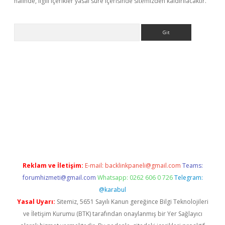
halinde, ilgili içerikler yasal süre içerisinde sitemizden kaldırılacaktır.
Arama
iş
tulipbet
Reklam ve İletişim:
E-mail:
backlinkpaneli@gmail.com
Teams:
forumhizmeti@gmail.com
Whatsapp: 0262 606 0 726
Telegram:
@karabul
Yasal Uyarı:
Sitemiz, 5651 Sayılı Kanun gereğince Bilgi Teknolojileri
ve İletişim Kurumu (BTK) tarafından onaylanmış bir Yer Sağlayıcı