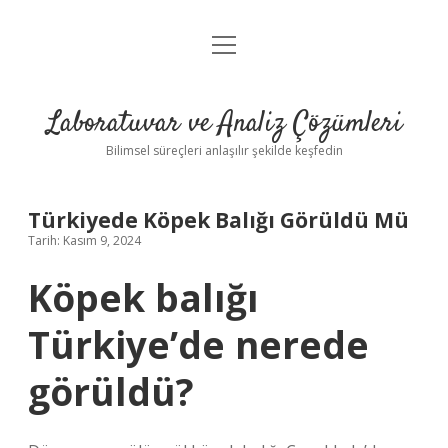
menüyü
Anasayfa
aç
Gizlilik Politikası
Laboratuvar ve Analiz Çözümleri
Yasal Uyarı
Bilimsel süreçleri anlaşılır şekilde keşfedin
Türkiyede Köpek Balığı Görüldü Mü
Tarih: Kasım 9, 2024
Köpek balığı
Türkiye’de nerede
görüldü?