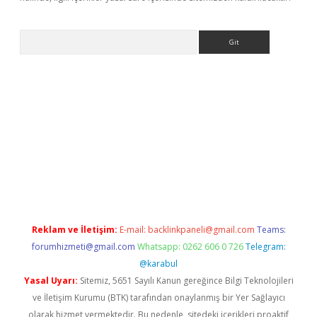
Arama
bet yeni giriş
tulipbet
Reklam ve İletişim:
E-mail:
backlinkpaneli@gmail.com
Teams:
forumhizmeti@gmail.com
Whatsapp: 0262 606 0 726
Telegram:
@karabul
Yasal Uyarı:
Sitemiz, 5651 Sayılı Kanun gereğince Bilgi Teknolojileri
ve İletişim Kurumu (BTK) tarafından onaylanmış bir Yer Sağlayıcı
olarak hizmet vermektedir. Bu nedenle, sitedeki içerikleri proaktif