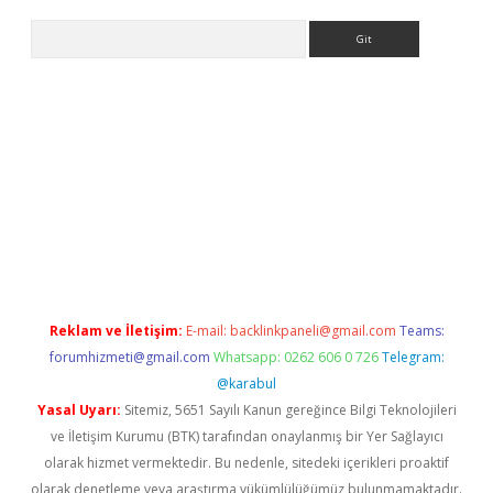
Arama
tonbet yeni giriş
tulipbet
Reklam ve İletişim:
E-mail:
backlinkpaneli@gmail.com
Teams:
forumhizmeti@gmail.com
Whatsapp: 0262 606 0 726
Telegram:
@karabul
Yasal Uyarı:
Sitemiz, 5651 Sayılı Kanun gereğince Bilgi Teknolojileri
ve İletişim Kurumu (BTK) tarafından onaylanmış bir Yer Sağlayıcı
olarak hizmet vermektedir. Bu nedenle, sitedeki içerikleri proaktif
olarak denetleme veya araştırma yükümlülüğümüz bulunmamaktadır.