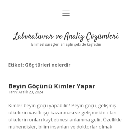
menüyü
Anasayfa
aç
Gizlilik Politikası
Laboratuvar ve Analiz Çözümleri
Yasal Uyarı
Bilimsel süreçleri anlaşılır şekilde keşfedin
Etiket:
Göç türleri nelerdir
Beyin Göçünü Kimler Yapar
Tarih: Aralık 23, 2024
Kimler beyin göçü yapabilir? Beyin göçü, gelişmiş
ülkelerin vasıflı işçi kazanması ve gelişmekte olan
ülkelerin onları kaybetmesi anlamına gelir. Özellikle
mühendisler, bilim insanları ve doktorlar olmak