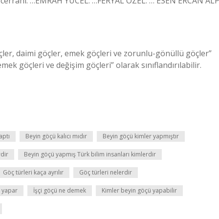
in cerrahı. …EMRAH YÜCEL. …FERYAL ÖZEL. … ESEN ERCAN ALP
er, daimi göçler, emek göçleri ve zorunlu-gönüllü göçler”
emek göçleri ve değişim göçleri” olarak sınıflandırılabilir.
aptı
Beyin göçü kalıcı mıdır
Beyin göçü kimler yapmıştır
rdir
Beyin göçü yapmış Türk bilim insanları kimlerdir
Göç türleri kaça ayrılır
Göç türleri nelerdir
ü yapar
İşçi göçü ne demek
Kimler beyin göçü yapabilir