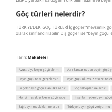
Lice-Diyarbakır’da doğan Türk bilim adamı ve bey
Göç türleri nelerdir?
TÜRKİYE’DEKİ GÖÇ TÜRLERİ İç göçler “mevsimlik göçl
olarak sınıflandırılabilir. Dış göçler ise “beyin göçü, 
Tarih:
Makaleler
Avustralya beyin göçü alır mı
Aziz Sancar neden beyin göçü y
Beyin göçü nasıl gerçekleşir
Beyin göçü olumsuz etkileri nele
En çok beyin göçü alan ülke nedir
Göç sebepleri nelerdir
Hangi meslekler beyin göçü yapar
İnsanlar neden beyin göç
Sağ beyin meslekleri nelerdir
Türkiye beyin göçü veriyor mu