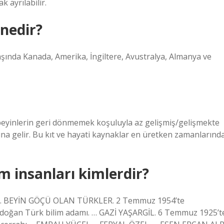
k ayrılabilir.
 nedir?
şında Kanada, Amerika, İngiltere, Avustralya, Almanya ve
ak beyinlerin geri dönmemek koşuluyla az gelişmiş/gelişmekte
na gelir. Bu kıt ve hayati kaynaklar en üretken zamanlarınd
m insanları kimlerdir?
 BEYİN GÖÇÜ OLAN TÜRKLER. 2 Temmuz 1954’te
e doğan Türk bilim adamı. … GAZİ YAŞARGİL. 6 Temmuz 1925’t