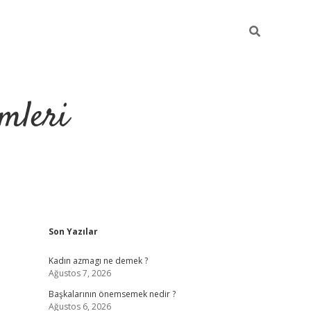
mleri
Sidebar
Son Yazılar
hiltonbet yeni giriş
tul
Kadın azmagı ne demek ?
Ağustos 7, 2026
Başkalarının önemsemek nedir ?
Ağustos 6, 2026