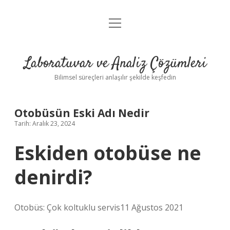
menüyü
Anasayfa
aç
Gizlilik Politikası
Laboratuvar ve Analiz Çözümleri
Yasal Uyarı
Bilimsel süreçleri anlaşılır şekilde keşfedin
Otobüsün Eski Adı Nedir
Tarih: Aralık 23, 2024
Eskiden otobüse ne
denirdi?
Otobüs: Çok koltuklu servis11 Ağustos 2021