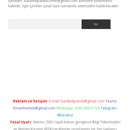
içerikleri,
backlinkpanelicomtr@gmail.com
adresine bildirmeniz
halinde, ilgili içerikler yasal süre içerisinde sitemizden kaldırılacaktır.
Arama
bet yeni giriş
tulipbet
Reklam ve İletişim:
E-mail:
backlinkpaneli@gmail.com
Teams:
forumhizmeti@gmail.com
Whatsapp: 0262 606 0 726
Telegram:
@karabul
Yasal Uyarı:
Sitemiz, 5651 Sayılı Kanun gereğince Bilgi Teknolojileri
ve İletişim Kurumu (BTK) tarafından onaylanmış bir Yer Sağlayıcı