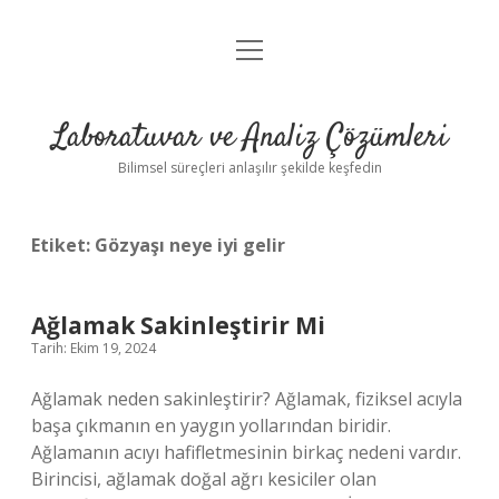
menüyü
Anasayfa
aç
Gizlilik Politikası
Laboratuvar ve Analiz Çözümleri
Yasal Uyarı
Bilimsel süreçleri anlaşılır şekilde keşfedin
Etiket:
Gözyaşı neye iyi gelir
Ağlamak Sakinleştirir Mi
Tarih: Ekim 19, 2024
Ağlamak neden sakinleştirir? Ağlamak, fiziksel acıyla
başa çıkmanın en yaygın yollarından biridir.
Ağlamanın acıyı hafifletmesinin birkaç nedeni vardır.
Birincisi, ağlamak doğal ağrı kesiciler olan