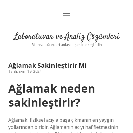
menüyü
Anasayfa
aç
Gizlilik Politikası
Laboratuvar ve Analiz Çözümleri
Yasal Uyarı
Bilimsel süreçleri anlaşılır şekilde keşfedin
Ağlamak Sakinleştirir Mi
Tarih: Ekim 19, 2024
Ağlamak neden
sakinleştirir?
Ağlamak, fiziksel acıyla başa çıkmanın en yaygın
yollarından biridir. Ağlamanın acıyı hafifletmesinin