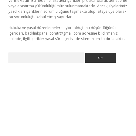
vermektedir. Bu nedenle, sitedeki içerikleri proaktif olarak denetleme
veya araştırma yükümlülüğümüz bulunmamaktadır. Ancak, üyelerimiz
yazdıkları içeriklerin sorumluluğunu taşımakta olup, siteye üye olarak
bu sorumluluğu kabul etmiş sayılırlar.
Hukuka ve yasal düzenlemelere aykırı olduğunu düşündüğünüz
içerikleri,
backlinkpanelicomtr@gmail.com
adresine bildirmeniz
halinde, ilgili içerikler yasal süre içerisinde sitemizden kaldırılacaktır.
Arama
ulipbet