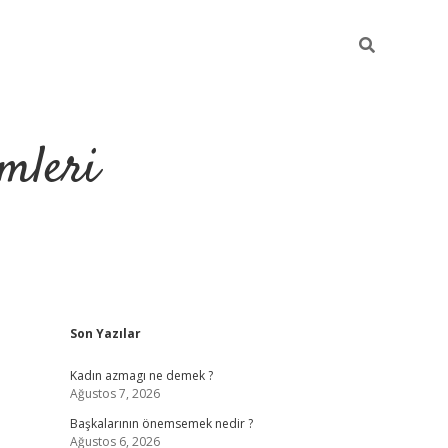
mleri
Sidebar
Son Yazılar
hiltonbet yeni 
Kadın azmagı ne demek ?
Ağustos 7, 2026
Başkalarının önemsemek nedir ?
Ağustos 6, 2026