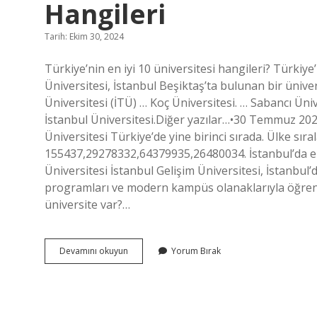
Hangileri
Tarih: Ekim 30, 2024
Türkiye’nin en iyi 10 üniversitesi hangileri? Türkiye’
Üniversitesi, İstanbul Beşiktaş’ta bulunan bir ünive
Üniversitesi (İTÜ) … Koç Üniversitesi. … Sabancı Üniv
İstanbul Üniversitesi.Diğer yazılar…•30 Temmuz 202
Üniversitesi Türkiye’de yine birinci sırada. Ülke sı
155437,29278332,64379935,26480034. İstanbul’da en i
Üniversitesi İstanbul Gelişim Üniversitesi, İstanbul’d
programları ve modern kampüs olanaklarıyla öğrenc
üniversite var?…
Türkiyenin
Devamını okuyun
Yorum Bırak
En
Iyi
Özel
Üniversiteleri
Hangileri