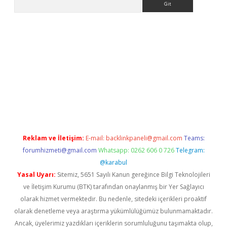
iş
tulipbet
Reklam ve İletişim:
E-mail:
backlinkpaneli@gmail.com
Teams:
forumhizmeti@gmail.com
Whatsapp: 0262 606 0 726
Telegram:
@karabul
Yasal Uyarı:
Sitemiz, 5651 Sayılı Kanun gereğince Bilgi Teknolojileri
ve İletişim Kurumu (BTK) tarafından onaylanmış bir Yer Sağlayıcı
olarak hizmet vermektedir. Bu nedenle, sitedeki içerikleri proaktif
olarak denetleme veya araştırma yükümlülüğümüz bulunmamaktadır.
Ancak, üyelerimiz yazdıkları içeriklerin sorumluluğunu taşımakta olup,