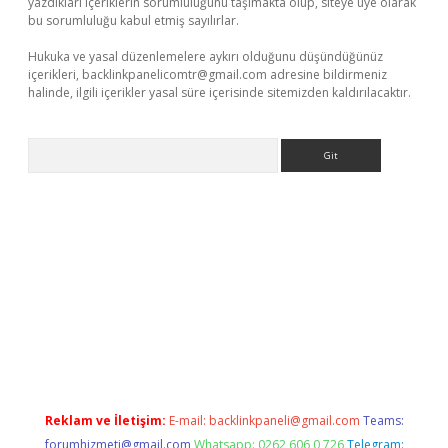
yazdıkları içeriklerin sorumluluğunu taşımakta olup, siteye üye olarak
bu sorumluluğu kabul etmiş sayılırlar.
Hukuka ve yasal düzenlemelere aykırı olduğunu düşündüğünüz
içerikleri,
backlinkpanelicomtr@gmail.com
adresine bildirmeniz
halinde, ilgili içerikler yasal süre içerisinde sitemizden kaldırılacaktır.
Arama
bet yeni giriş
tulipbet
Reklam ve İletişim:
E-mail:
backlinkpaneli@gmail.com
Teams:
forumhizmeti@gmail.com
Whatsapp: 0262 606 0 726
Telegram: