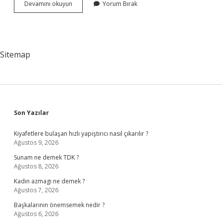
Türkiyenin
Devamını okuyun
Yorum Bırak
En
Iyi
Özel
Üniversiteleri
Hangileri
Sitemap
Sidebar
Son Yazılar
Kıyafetlere bulaşan hızlı yapıştırıcı nasıl çıkarılır ?
Ağustos 9, 2026
Sunam ne demek TDK ?
Ağustos 8, 2026
Kadın azmagı ne demek ?
Ağustos 7, 2026
Başkalarının önemsemek nedir ?
Ağustos 6, 2026