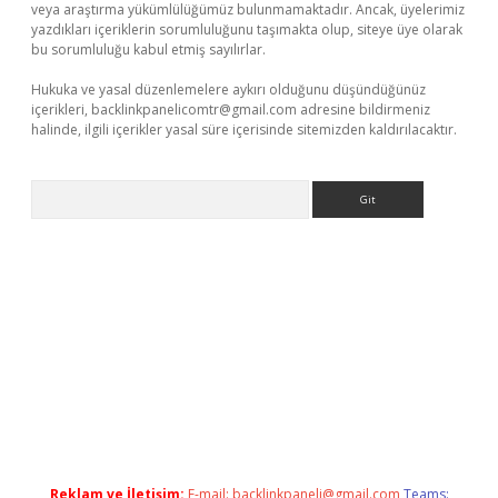
veya araştırma yükümlülüğümüz bulunmamaktadır. Ancak, üyelerimiz
yazdıkları içeriklerin sorumluluğunu taşımakta olup, siteye üye olarak
bu sorumluluğu kabul etmiş sayılırlar.
Hukuka ve yasal düzenlemelere aykırı olduğunu düşündüğünüz
içerikleri,
backlinkpanelicomtr@gmail.com
adresine bildirmeniz
halinde, ilgili içerikler yasal süre içerisinde sitemizden kaldırılacaktır.
Arama
bet yeni giriş
tulipbet
Reklam ve İletişim:
E-mail:
backlinkpaneli@gmail.com
Teams: