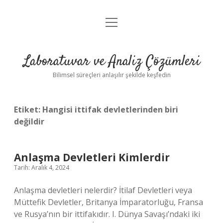
menüyü
Anasayfa
aç
Gizlilik Politikası
Laboratuvar ve Analiz Çözümleri
Yasal Uyarı
Bilimsel süreçleri anlaşılır şekilde keşfedin
Etiket:
Hangisi ittifak devletlerinden biri
değildir
Anlaşma Devletleri Kimlerdir
Tarih: Aralık 4, 2024
Anlaşma devletleri nelerdir? İtilaf Devletleri veya
Müttefik Devletler, Britanya İmparatorluğu, Fransa
ve Rusya’nın bir ittifakıdır. I. Dünya Savaşı’ndaki iki