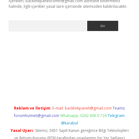
içerikleri,
backlinkpanelicomtr@gmail.com
adresine bildirmeniz
halinde, ilgili içerikler yasal süre içerisinde sitemizden kaldırılacaktır.
Arama
bet yeni giriş
tulipbet
Reklam ve İletişim:
E-mail:
backlinkpaneli@gmail.com
Teams:
forumhizmeti@gmail.com
Whatsapp: 0262 606 0 726
Telegram:
@karabul
Yasal Uyarı:
Sitemiz, 5651 Sayılı Kanun gereğince Bilgi Teknolojileri
ve İletişim Kurumu (BTK) tarafından onaylanmış bir Yer Sağlayıcı