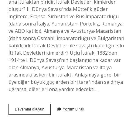
ana ittifaktan biridir. İttifak Devletleri kimlerden
oluşur? II. Dünya Savaşı’nda Müttefik güçler
İngiltere, Fransa, Sırbistan ve Rus İmparatorluğu
(daha sonra İtalya, Yunanistan, Portekiz, Romanya
ve ABD katıldı), Almanya ve Avusturya-Macaristan
(daha sonra Osmanlı İmparatorluğu ve Bulgaristan
katıldı) idi. İttifak Devletleri ile savaştı (katıldığı). 3’lü
İttifak Devletleri kimlerdir? Üçlü İttifak, 1882’den
1914’te I. Dünya Savaşı’nın başlangıcına kadar var
olan Almanya, Avusturya-Macaristan ve İtalya
arasındaki askeri bir ittifaktı. Anlaşmaya göre, bir
üye diğer büyük güçlerden biri tarafından saldırıya
uğrarsa, diğerleri ona yardım edecekti.…
Anlaşma
Devamını okuyun
Yorum Bırak
Devletleri
Kimlerdir