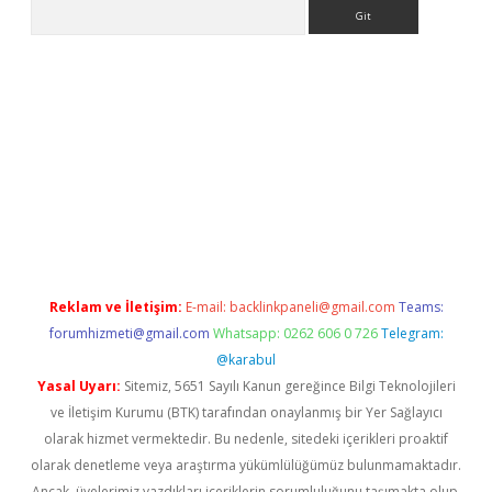
Arama
ş
tulipbet
Reklam ve İletişim:
E-mail:
backlinkpaneli@gmail.com
Teams:
forumhizmeti@gmail.com
Whatsapp: 0262 606 0 726
Telegram:
@karabul
Yasal Uyarı:
Sitemiz, 5651 Sayılı Kanun gereğince Bilgi Teknolojileri
ve İletişim Kurumu (BTK) tarafından onaylanmış bir Yer Sağlayıcı
olarak hizmet vermektedir. Bu nedenle, sitedeki içerikleri proaktif
olarak denetleme veya araştırma yükümlülüğümüz bulunmamaktadır.
Ancak, üyelerimiz yazdıkları içeriklerin sorumluluğunu taşımakta olup,