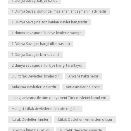
1 Dünya Savaşı kaç yıl sürdü
1 Dünya Savaşı sonunda imzalanan antlaşmanın adı nedir
1 Dünya Savaşına son katılan devlet hangisidir
1 dünya savaşında Türkiye kimlerle savaştı
1 Dünya Savaşını hangi ülke başlattı
1 Dünya Savaşını kim kazandı
2 dünya savaşında Türkiye hangi taraftaydı
3lü İttifak Devletleri kimlerdir
Ankara Paktı nedir
Anlaşma devletleri nelerdir
Antlaşmalar nelerdir
Hangi anlaşma ile tüm dünya yeni Türk devletini kabul etti
Hangisi ittifak devletlerinden biri değildir
İttifak Devletleri kimler
İttifak Devletleri kimlerden oluşur
Japonya İtilaf Devleti mi
Müttefik devletler nelerdir