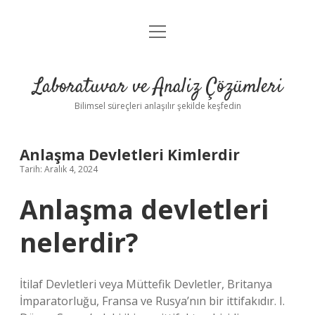
menüyü
Anasayfa
aç
Gizlilik Politikası
Laboratuvar ve Analiz Çözümleri
Yasal Uyarı
Bilimsel süreçleri anlaşılır şekilde keşfedin
Anlaşma Devletleri Kimlerdir
Tarih: Aralık 4, 2024
Anlaşma devletleri
nelerdir?
İtilaf Devletleri veya Müttefik Devletler, Britanya
İmparatorluğu, Fransa ve Rusya’nın bir ittifakıdır. I.