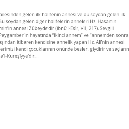
ailesinden gelen ilk halifenin annesi ve bu soydan gelen ilk
Bu soydan gelen diğer halifelerin anneleri Hz. Hasan’ın
n’in annesi Zübeyde’dir (İbnü’l-Esîr, VII, 217). Sevgili
 Peygamber’in hayatında “ikinci annem” ve “annemden sonra
aşından itibaren kendisine annelik yapan Hz. Ali’nin annesi
erimizi kendi çocuklarının önünde besler, giydirir ve saçların
a’l-Kureşîyye’dir.…