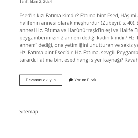
Tarih: Ekim 2, 2024
Esed’in kızı Fatıma kimdir? Fâtıma bint Esed, Hâşimî 
halifenin annesi olarak meşhurdur (Zübeyrî, s. 40). 
annesi Hz. Fâtıma ve Harûnürreşîd’in eşi ve Halife Emi
peygamberimizin 2 annem dediği kadın kimdir? Hz.
annem” dediği, ona yetimliğini unutturan ve sekiz y
Hz. Fatıma bint Esed’dir. Hz. Fatıma, sevgili Peygamb
tarardı. Fatıma bint esed hangi siyer kaynağı? Ravah
Fatma
Devamını okuyun
Yorum Bırak
Bin
Esed
Kimdir
Sitemap