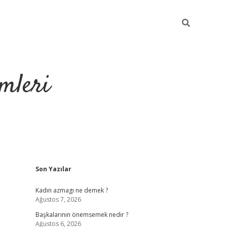
mleri
Sidebar
Son Yazılar
hiltonbet yeni 
Kadın azmagı ne demek ?
Ağustos 7, 2026
Başkalarının önemsemek nedir ?
Ağustos 6, 2026