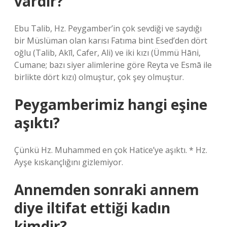
vardır?
Ebu Talib, Hz. Peygamber’in çok sevdiği ve saydığı
bir Müslüman olan karısı Fatıma bint Esed’den dört
oğlu (Talib, Akīl, Cafer, Ali) ve iki kızı (Ümmü Hāni,
Cumane; bazı siyer alimlerine göre Reyta ve Esmā ile
birlikte dört kızı) olmuştur, çok şey olmuştur.
Peygamberimiz hangi eşine
aşıktı?
Çünkü Hz. Muhammed en çok Hatice’ye aşıktı. * Hz.
Ayşe kıskançlığını gizlemiyor.
Annemden sonraki annem
diye iltifat ettiği kadın
kimdir?