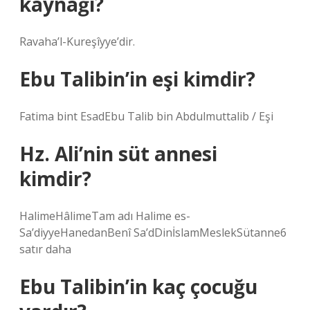
kaynağı?
Ravaha’l-Kureşîyye’dir.
Ebu Talibin’in eşi kimdir?
Fatima bint EsadEbu Talib bin Abdulmuttalib / Eşi
Hz. Ali’nin süt annesi
kimdir?
HalimeHâlimeTam adı Halime es-
Sa’diyyeHanedanBenî Sa’dDinİslamMeslekSütanne6
satır daha
Ebu Talibin’in kaç çocuğu