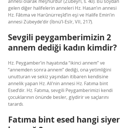
annesi olarak meşhurdur (Zübeyrî, s. 40). Bu soydan
gelen diğer halifelerin anneleri Hz. Hasan’ın annesi
Hz. Fâtıma ve Harûnürreşîd’in eşi ve Halife Emin’in
annesi Zübeyde’dir (İbnü’l-Esîr, VII, 217).
Sevgili peygamberimizin 2
annem dediği kadın kimdir?
Hz. Peygamber’in hayatında “ikinci annem” ve
“annemden sonra annem” dediği, ona yetimliğini
unutturan ve sekiz yaşından itibaren kendisine
annelik yapan Hz. Ali’nin annesi Hz. Fatıma bint
Esed’dir. Hz. Fatıma, sevgili Peygamberimizi kendi
çocuklarının önünde besler, giydirir ve saçlarını
tarardı.
Fatıma bint esed hangi siyer