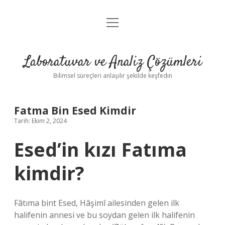
menüyü
Anasayfa
aç
Gizlilik Politikası
Laboratuvar ve Analiz Çözümleri
Yasal Uyarı
Bilimsel süreçleri anlaşılır şekilde keşfedin
Fatma Bin Esed Kimdir
Tarih: Ekim 2, 2024
Esed’in kızı Fatıma
kimdir?
Fâtıma bint Esed, Hâşimî ailesinden gelen ilk
halifenin annesi ve bu soydan gelen ilk halifenin