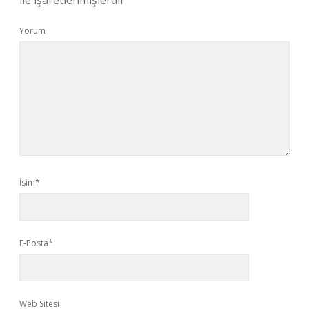
ile işaretlenmişlerdir
Yorum
İsim*
E-Posta*
Web Sitesi