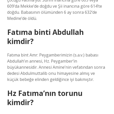
çocuğu Fatıma’ydı. Sünni inancına göre 605 veya
609’da Mekke’de doğdu ve Şii inancına göre 614’te
doğdu. Babasının ölümünden 6 ay sonra 632’de
Medine’de öldü.
Fatıma binti Abdullah
kimdir?
Fatıma bint Amr: Peygamberimizin (s.a.v.) babası
Abdullah’ın annesi, Hz. Peygamber’in
büyükannesidir. Annesi Amine’nin vefatından sonra
dedesi Abdulmuttalib onu himayesine almış ve
küçük bebeğe elinden geldiğince iyi bakmıştır.
Hz Fatıma’nın torunu
kimdir?