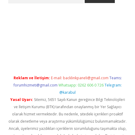
iş
tulipbet
Reklam ve İletişim:
E-mail:
backlinkpaneli@gmail.com
Teams:
forumhizmeti@gmail.com
Whatsapp: 0262 606 0 726
Telegram:
@karabul
Yasal Uyarı:
Sitemiz, 5651 Sayılı Kanun gereğince Bilgi Teknolojileri
ve İletişim Kurumu (BTK) tarafından onaylanmış bir Yer Sağlayıcı
olarak hizmet vermektedir. Bu nedenle, sitedeki içerikleri proaktif
olarak denetleme veya araştırma yükümlülüğümüz bulunmamaktadır.
Ancak, üyelerimiz yazdıkları içeriklerin sorumluluğunu taşımakta olup,