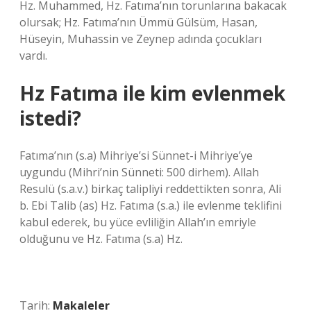
Hz. Muhammed, Hz. Fatıma’nın torunlarına bakacak
olursak; Hz. Fatıma’nın Ümmü Gülsüm, Hasan,
Hüseyin, Muhassin ve Zeynep adında çocukları
vardı.
Hz Fatıma ile kim evlenmek
istedi?
Fatıma’nın (s.a) Mihriye’si Sünnet-i Mihriye’ye
uygundu (Mihri’nin Sünneti: 500 dirhem). Allah
Resulü (s.a.v.) birkaç talipliyi reddettikten sonra, Ali
b. Ebi Talib (as) Hz. Fatıma (s.a.) ile evlenme teklifini
kabul ederek, bu yüce evliliğin Allah’ın emriyle
olduğunu ve Hz. Fatıma (s.a) Hz.
Tarih:
Makaleler