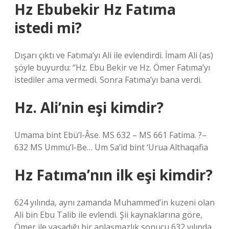
Hz Ebubekir Hz Fatıma
istedi mi?
Dışarı çıktı ve Fatıma’yı Ali ile evlendirdi. İmam Ali (as)
şöyle buyurdu: “Hz. Ebu Bekir ve Hz. Ömer Fatıma’yı
istediler ama vermedi. Sonra Fatıma’yı bana verdi.
Hz. Ali’nin eşi kimdir?
Umama bint Ebü’l-Âse. MS 632 – MS 661 Fatima. ?–
632 MS Ummu’l-Be… Um Sa’id bint ‘Urua Althaqafia
Hz Fatıma’nın ilk eşi kimdir?
624 yılında, aynı zamanda Muhammed’in kuzeni olan
Ali bin Ebu Talib ile evlendi. Şii kaynaklarına göre,
Ömer ile yaşadığı bir anlaşmazlık sonucu 632 yılında