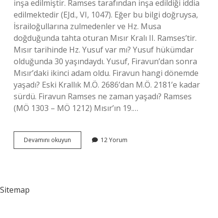
inşa edilmiştir. Ramses tarafından inşa edildiği iddia
edilmektedir (EJd., VI, 1047). Eğer bu bilgi doğruysa,
İsrailoğullarına zulmedenler ve Hz. Musa
doğduğunda tahta oturan Mısır Kralı II. Ramses’tir.
Mısır tarihinde Hz. Yusuf var mı? Yusuf hükümdar
olduğunda 30 yaşındaydı. Yusuf, Firavun’dan sonra
Mısır’daki ikinci adam oldu. Firavun hangi dönemde
yaşadı? Eski Krallık M.Ö. 2686’dan M.Ö. 2181’e kadar
sürdü. Firavun Ramses ne zaman yaşadı? Ramses
(MÖ 1303 – MÖ 1212) Mısır’ın 19.…
Hz
Devamını okuyun
12 Yorum
Yusuf
Hangi
Firavun
Dönemi
Sitemap