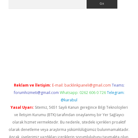
Arama
bet yeni giriş
tulipbet
Reklam ve İletişim:
E-mail:
backlinkpaneli@gmail.com
Teams:
forumhizmeti@gmail.com
Whatsapp: 0262 606 0 726
Telegram:
@karabul
Yasal Uyarı:
Sitemiz, 5651 Sayılı Kanun gereğince Bilgi Teknolojileri
ve İletişim Kurumu (BTK) tarafından onaylanmış bir Yer Sağlayıcı
olarak hizmet vermektedir. Bu nedenle, sitedeki içerikleri proaktif
olarak denetleme veya araştırma yükümlülüğümüz bulunmamaktadır.
Ancak, üyelerimiz yazdıkları içeriklerin sorumluluğunu taşımakta olup,