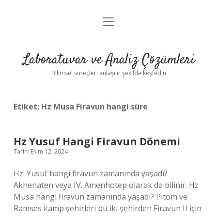
menüyü
Anasayfa
aç
Gizlilik Politikası
Laboratuvar ve Analiz Çözümleri
Yasal Uyarı
Bilimsel süreçleri anlaşılır şekilde keşfedin
Etiket:
Hz Musa Firavun hangi süre
Hz Yusuf Hangi Firavun Dönemi
Tarih: Ekim 12, 2024
Hz. Yusuf hangi firavun zamanında yaşadı?
Akhenaten veya IV. Amenhotep olarak da bilinir. Hz
Musa hangi firavun zamanında yaşadı? Pitom ve
Ramses kamp şehirleri bu iki şehirden Firavun II için