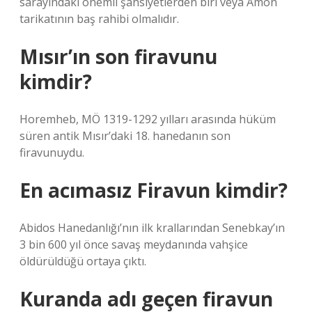
sarayındaki önemli şahsiyetlerden biri veya Amon
tarikatının baş rahibi olmalıdır.
Mısır’ın son firavunu
kimdir?
Horemheb, MÖ 1319-1292 yılları arasında hüküm
süren antik Mısır’daki 18. hanedanın son
firavunuydu.
En acımasız Firavun kimdir?
Abidos Hanedanlığı’nın ilk krallarından Senebkay’ın
3 bin 600 yıl önce savaş meydanında vahşice
öldürüldüğü ortaya çıktı.
Kuranda adı geçen firavun