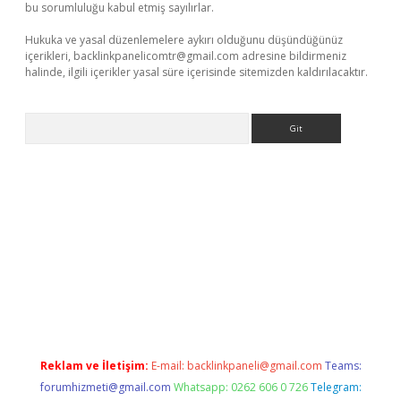
bu sorumluluğu kabul etmiş sayılırlar.
Hukuka ve yasal düzenlemelere aykırı olduğunu düşündüğünüz
içerikleri,
backlinkpanelicomtr@gmail.com
adresine bildirmeniz
halinde, ilgili içerikler yasal süre içerisinde sitemizden kaldırılacaktır.
Arama
t
Reklam ve İletişim:
E-mail:
backlinkpaneli@gmail.com
Teams:
forumhizmeti@gmail.com
Whatsapp: 0262 606 0 726
Telegram: