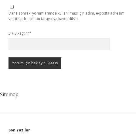
Daha sonraki yorumlarımda kullanılması için adım, e-posta adresim
ve site adresim bu tarayıcıya kaydedilsin.
5 + 3 kaçtır?
*
Sitemap
Sidebar
Son Yazılar