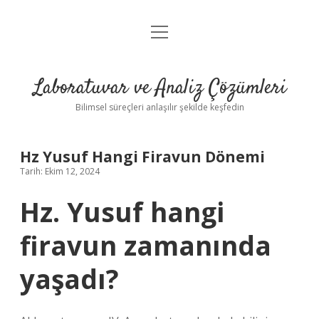
menüyü
Anasayfa
aç
Gizlilik Politikası
Laboratuvar ve Analiz Çözümleri
Yasal Uyarı
Bilimsel süreçleri anlaşılır şekilde keşfedin
Hz Yusuf Hangi Firavun Dönemi
Tarih: Ekim 12, 2024
Hz. Yusuf hangi
firavun zamanında
yaşadı?