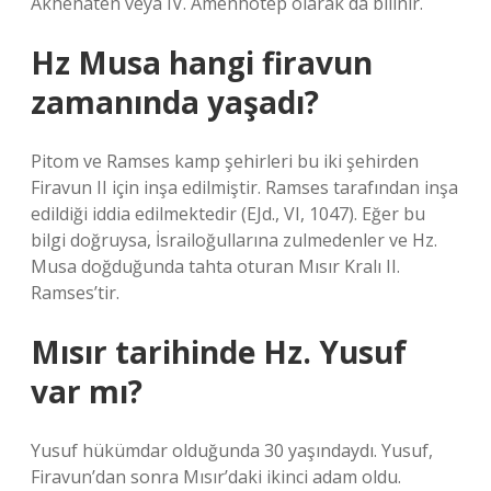
Akhenaten veya IV. Amenhotep olarak da bilinir.
Hz Musa hangi firavun
zamanında yaşadı?
Pitom ve Ramses kamp şehirleri bu iki şehirden
Firavun II için inşa edilmiştir. Ramses tarafından inşa
edildiği iddia edilmektedir (EJd., VI, 1047). Eğer bu
bilgi doğruysa, İsrailoğullarına zulmedenler ve Hz.
Musa doğduğunda tahta oturan Mısır Kralı II.
Ramses’tir.
Mısır tarihinde Hz. Yusuf
var mı?
Yusuf hükümdar olduğunda 30 yaşındaydı. Yusuf,
Firavun’dan sonra Mısır’daki ikinci adam oldu.