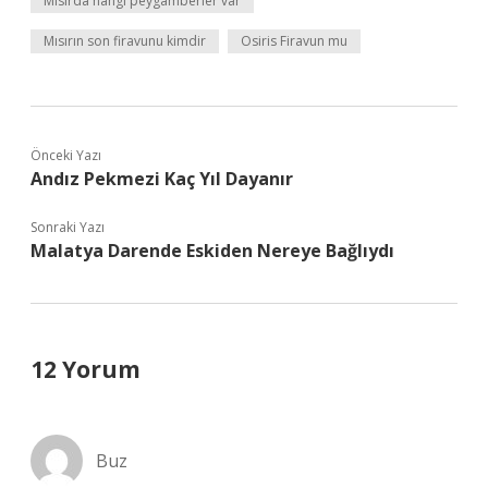
Mısırda hangi peygamberler var
Mısırın son firavunu kimdir
Osiris Firavun mu
Önceki Yazı
Andız Pekmezi Kaç Yıl Dayanır
Sonraki Yazı
Malatya Darende Eskiden Nereye Bağlıydı
12 Yorum
Buz