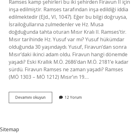
Ramses kamp şehirleri bu iki şehirden Firavun II için
inşa edilmiştir. Ramses tarafından inşa edildiği iddia
edilmektedir (EJd., VI, 1047). Eğer bu bilgi doğruysa,
İsrailoğullarına zulmedenler ve Hz. Musa
doğduğunda tahta oturan Mısır Kralı II. Ramses’tir.
Mısır tarihinde Hz. Yusuf var mı? Yusuf hükümdar
olduğunda 30 yaşındaydı. Yusuf, Firavun’dan sonra
Mısır’daki ikinci adam oldu. Firavun hangi dönemde
yaşadı? Eski Krallık M.Ö. 2686’dan M.Ö. 2181’e kadar
sürdü. Firavun Ramses ne zaman yaşadı? Ramses
(MÖ 1303 – MÖ 1212) Mısır’ın 19.…
Hz
Devamını okuyun
12 Yorum
Yusuf
Hangi
Firavun
Dönemi
Sitemap