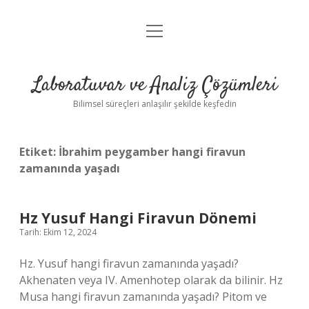
menüyü
Anasayfa
aç
Gizlilik Politikası
Laboratuvar ve Analiz Çözümleri
Yasal Uyarı
Bilimsel süreçleri anlaşılır şekilde keşfedin
Etiket:
İbrahim peygamber hangi firavun
zamanında yaşadı
Hz Yusuf Hangi Firavun Dönemi
Tarih: Ekim 12, 2024
Hz. Yusuf hangi firavun zamanında yaşadı?
Akhenaten veya IV. Amenhotep olarak da bilinir. Hz
Musa hangi firavun zamanında yaşadı? Pitom ve