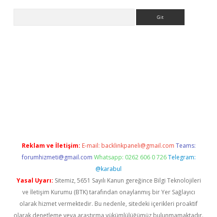
Arama
bet yeni giriş
tulipbet
Reklam ve İletişim:
E-mail:
backlinkpaneli@gmail.com
Teams:
forumhizmeti@gmail.com
Whatsapp: 0262 606 0 726
Telegram:
@karabul
Yasal Uyarı:
Sitemiz, 5651 Sayılı Kanun gereğince Bilgi Teknolojileri
ve İletişim Kurumu (BTK) tarafından onaylanmış bir Yer Sağlayıcı
olarak hizmet vermektedir. Bu nedenle, sitedeki içerikleri proaktif
olarak denetleme veya araştırma yükümlülüğümüz bulunmamaktadır.