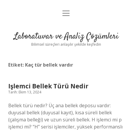
menüyü
Anasayfa
aç
Gizlilik Politikası
Laboratuvar ve Analiz Çözümleri
Yasal Uyarı
Bilimsel süreçleri anlaşılır şekilde keşfedin
Etiket:
Kaç tür bellek vardır
Işlemci Bellek Türü Nedir
Tarih: Ekim 13, 2024
Bellek türü nedir? Üç ana bellek deposu vardır:
duyusal bellek (duyusal kayıt), kısa süreli bellek
(çalışma belleği) ve uzun süreli bellek. H işlemci mi p
işlemci mi? “H” serisi işlemciler, yüksek performanslı