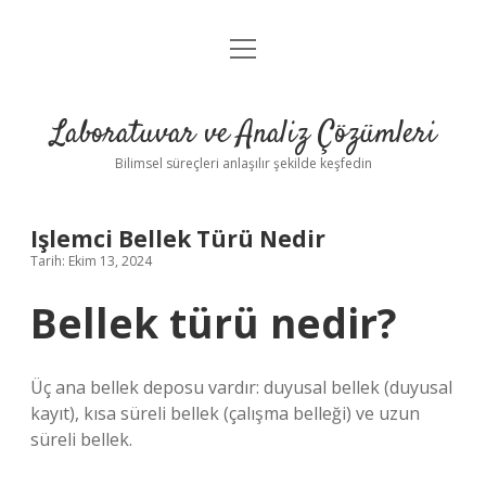
menüyü
Anasayfa
aç
Gizlilik Politikası
Laboratuvar ve Analiz Çözümleri
Yasal Uyarı
Bilimsel süreçleri anlaşılır şekilde keşfedin
Işlemci Bellek Türü Nedir
Tarih: Ekim 13, 2024
Bellek türü nedir?
Üç ana bellek deposu vardır: duyusal bellek (duyusal
kayıt), kısa süreli bellek (çalışma belleği) ve uzun
süreli bellek.