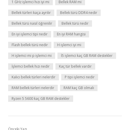
1 GHz işlemci hızı iyi mi
Bellek RAM mi
Bellek türleri kaça ayrılır
Bellek türü DDR4 nedir
Bellek türü nasıl öğrenilir
Bellek türü nedir
En iyi işlemci tipi nedir
En iyi RAM hangisi
Flash bellek türü nedir
H işlemci iyi mi
H işlemci mi p işlemci mi
İ5 işlemci kaç GB RAM destekler
İşlemci bellek hızı nedir
Kaç tür bellek vardır
Kalıcı bellek türleri nelerdir
P tipi işlemci nedir
RAM bellek türleri nelerdir
RAM kaç GB olmalı
Ryzen 5 5600 kaç GB RAM destekler
Önceki Yazı