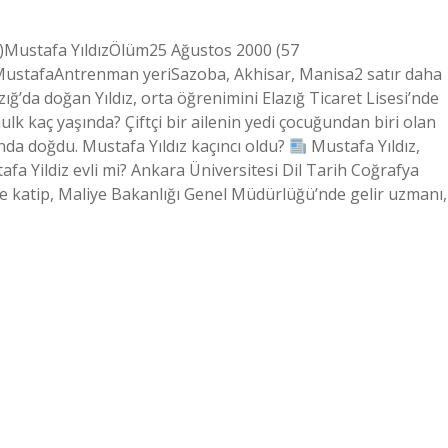
an)Mustafa YıldızÖlüm25 Ağustos 2000 (57
MustafaAntrenman yeriSazoba, Akhisar, Manisa2 satır daha
ığ’da doğan Yıldız, orta öğrenimini Elazığ Ticaret Lisesi’nde
ulk kaç yaşında? Çiftçi bir ailenin yedi çocuğundan biri olan
nda doğdu. Mustafa Yıldız kaçıncı oldu?
Mustafa Yıldız,
afa Yildiz evli mi? Ankara Üniversitesi Dil Tarih Coğrafya
e katip, Maliye Bakanlığı Genel Müdürlüğü’nde gelir uzmanı,