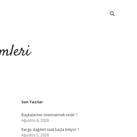
mleri
Sidebar
Son Yazılar
hiltonbet yeni 
Başkalarının önemsemek nedir ?
Ağustos 6, 2026
Kargo dağıtım saat kaçta bitiyor ?
Ağustos 5, 2026