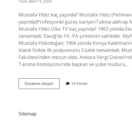
Tarih: Ekim 13, 2024
Mustafa Yildiz kaç yaşında? Mustafa Yıldız (Pehliv
yaşında)Profesyonel güreş kariyeriTakma adArap 
Mustafa Yıldız Ülke TV kaç yaşında? 1963 yılında Elaz
tamamladı. Elazığ’da YIL-PA şirketinin sahibidir. Myh
Mustafa Yıldızdoğan, 1966 yılında Konya Kadınhanı’
klasik fizikte ilk podyumunu 3.lükle tamamladı. Must
Fakültesi’nden mezun oldu. Ankara Vergi Dairesi’nd
Tanıma Komisyonu’nda başkan ve şube müdürü,…
Mustafa
Devamını okuyun
10 Yorum
Yıldız
Evli
Mi
Sitemap