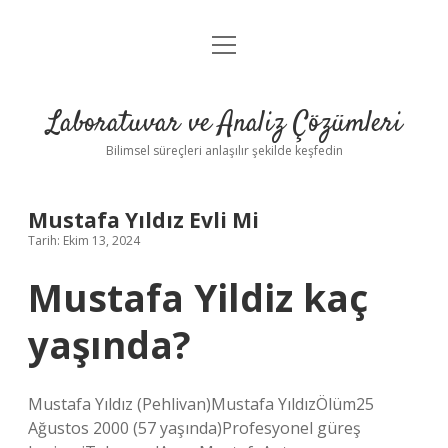
menüyü
Anasayfa
aç
Gizlilik Politikası
Laboratuvar ve Analiz Çözümleri
Yasal Uyarı
Bilimsel süreçleri anlaşılır şekilde keşfedin
Mustafa Yıldız Evli Mi
Tarih: Ekim 13, 2024
Mustafa Yildiz kaç
yaşında?
Mustafa Yıldız (Pehlivan)Mustafa YıldızÖlüm25
Ağustos 2000 (57 yaşında)Profesyonel güreş