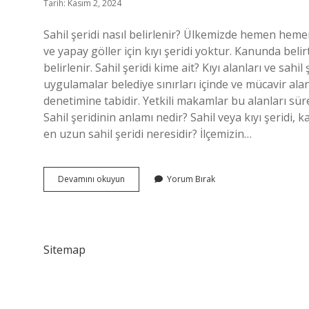
Tarih: Kasım 2, 2024
Sahil şeridi nasıl belirlenir? Ülkemizde hemen hemen
ve yapay göller için kıyı şeridi yoktur. Kanunda belirt
belirlenir. Sahil şeridi kime ait? Kıyı alanları ve sa
uygulamalar belediye sınırları içinde ve mücavir alanl
denetimine tabidir. Yetkili makamlar bu alanları sü
Sahil şeridinin anlamı nedir? Sahil veya kıyı şeridi, k
en uzun sahil şeridi neresidir? İlçemizin…
Sahil
Devamını okuyun
Yorum Bırak
Şeridi
Neresi
Sitemap