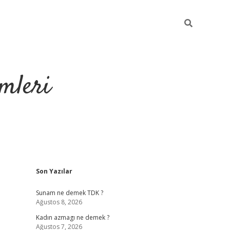
mleri
Sidebar
Son Yazılar
hiltonbet yeni g
Sunam ne demek TDK ?
Ağustos 8, 2026
Kadın azmagı ne demek ?
Ağustos 7, 2026