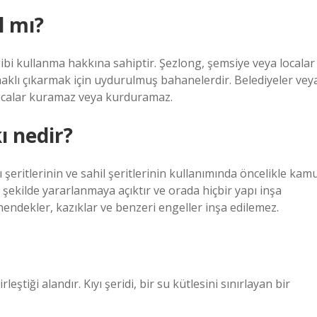
l mı?
 gibi kullanma hakkına sahiptir. Şezlong, şemsiye veya localar
ı haklı çıkarmak için uydurulmuş bahanelerdir. Belediyeler vey
 localar kuramaz veya kurduramaz.
ı nedir?
yı şeritlerinin ve sahil şeritlerinin kullanımında öncelikle kam
ir şekilde yararlanmaya açıktır ve orada hiçbir yapı inşa
, hendekler, kazıklar ve benzeri engeller inşa edilemez.
leştiği alandır. Kıyı şeridi, bir su kütlesini sınırlayan bir