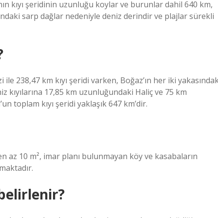
ın kıyı şeridinin uzunluğu koylar ve burunlar dahil 640 km,
ındaki sarp dağlar nedeniyle deniz derindir ve plajlar sürekli
?
ile 238,47 km kıyı şeridi varken, Boğaz’ın her iki yakasındak
niz kıyılarına 17,85 km uzunluğundaki Haliç ve 75 km
un toplam kıyı şeridi yaklaşık 647 km’dir.
e en az 10 m², imar planı bulunmayan köy ve kasabaların
maktadır.
belirlenir?