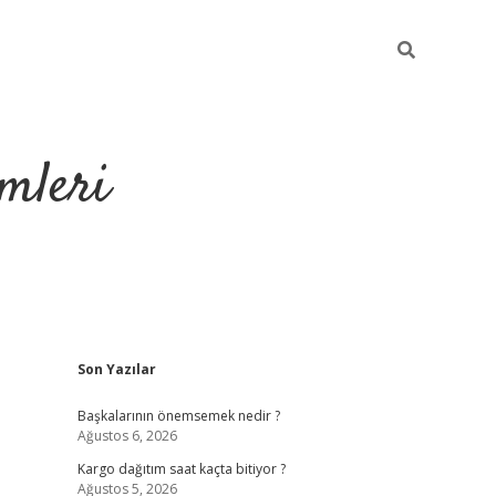
mleri
Sidebar
Son Yazılar
hiltonbet yeni giriş
t
Başkalarının önemsemek nedir ?
Ağustos 6, 2026
Kargo dağıtım saat kaçta bitiyor ?
Ağustos 5, 2026