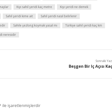
onaylar
Kıyı sahil şeridi kaç metre
Kıyı şeridi ne demek
Sahil şeridi kime ait
Sahil şeridi nasıl belirlenir
edir
Sahile şezlong koymak yasal mı
Türkiye sahil şeridi kaç km
di neresidir
Sonraki Yaz
Beşgen Bir Iç Açısı Ka
*
ile işaretlenmişlerdir