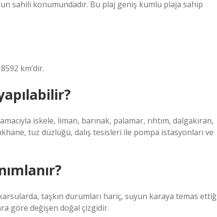
zun sahili konumundadır. Bu plaj geniş kumlu plaja sahip
 8592 km’dir.
yapılabilir?
macıyla iskele, liman, barınak, palamar, rıhtım, dalgakıran,
khane, tuz düzlüğü, dalış tesisleri ile pompa istasyonları ve
anımlanır?
 akarsularda, taşkın durumları hariç, suyun karaya temas ettiğ
ra göre değişen doğal çizgidir.