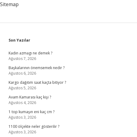
Ne
Sitemap
Demek
Sidebar
Son Yazılar
Kadın azmagı ne demek ?
Ağustos 7, 2026
Başkalarının önemsemek nedir ?
Ağustos 6, 2026
Kargo dağıtım saat kaçta bitiyor ?
Ağustos 5, 2026
Avam Kamarası kaç kişi ?
Ağustos 4, 2026
1 top kumaşın eni kaç cm ?
Ağustos 3, 2026
1100 ölçekte neler gösterilir ?
Ağustos 3, 2026