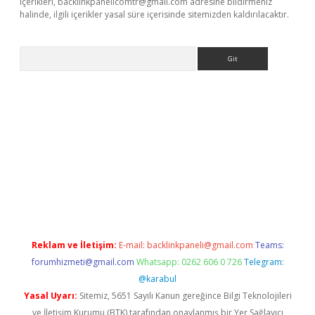
içerikleri,
backlinkpanelicomtr@gmail.com
adresine bildirmeniz
halinde, ilgili içerikler yasal süre içerisinde sitemizden kaldırılacaktır.
Arama
bet yeni giriş
tulipbet
Reklam ve İletişim:
E-mail:
backlinkpaneli@gmail.com
Teams:
forumhizmeti@gmail.com
Whatsapp: 0262 606 0 726
Telegram:
@karabul
Yasal Uyarı:
Sitemiz, 5651 Sayılı Kanun gereğince Bilgi Teknolojileri
ve İletişim Kurumu (BTK) tarafından onaylanmış bir Yer Sağlayıcı