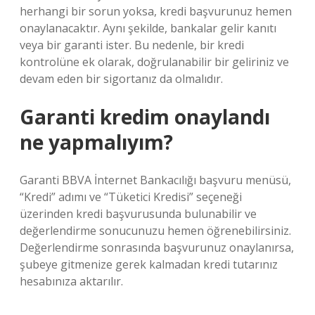
herhangi bir sorun yoksa, kredi başvurunuz hemen
onaylanacaktır. Aynı şekilde, bankalar gelir kanıtı
veya bir garanti ister. Bu nedenle, bir kredi
kontrolüne ek olarak, doğrulanabilir bir geliriniz ve
devam eden bir sigortanız da olmalıdır.
Garanti kredim onaylandı
ne yapmalıyım?
Garanti BBVA İnternet Bankacılığı başvuru menüsü,
“Kredi” adımı ve “Tüketici Kredisi” seçeneği
üzerinden kredi başvurusunda bulunabilir ve
değerlendirme sonucunuzu hemen öğrenebilirsiniz.
Değerlendirme sonrasında başvurunuz onaylanırsa,
şubeye gitmenize gerek kalmadan kredi tutarınız
hesabınıza aktarılır.