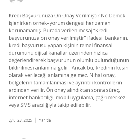
Kredi Başvurunuza Ön Onay Verilmiştir Ne Demek
işlenirken örnek–yorum dengesi her zaman
korunamamış. Burada verilen mesaj “Kredi
başvurunuza ön onay verilmiştir” ifadesi, bankanın,
kredi başvurusu yapan kişinin temel finansal
durumunu dijital kanallar üzerinden hızlıca
değerlendirerek başvurunun olumlu bulunduğunun
bildirilmesi anlamına gelir . Ancak bu, kredinin kesin
olarak verileceği anlamına gelmez. Nihai onay,
belgelerin tamamlanması ve ayrıntılı kontrollerin
ardından verilir. Ön onay alındıktan sonra süreç,
internet bankacılığı, mobil uygulama, çağrı merkezi
veya SMS aracılığıyla takip edilebilir.
Eylül 23, 2025
Yanıtla