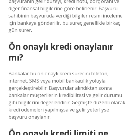
başvuranın gelir düzeyi, kredi notu, borç oranı ve
diğer finansal bilgilerine göre belirlenir. Başvuru
sahibinin başvuruda verdiği bilgiler resmi inceleme
için bankaya gönderilir, bu süreç genellikle birkaç
gün sürer.
Ön onaylı kredi onaylanır
mı?
Bankalar bu ön onaylı kredi sürecini telefon,
internet, SMS veya mobil bankacılık yoluyla
gerçekleştirebilir. Başvurular alındıktan sonra
bankalar müşterilerin kredibilitesi ve gelir durumu
gibi bilgilerini değerlendirir. Geçmişte düzenli olarak
kredi ödemeleri yapılmışsa ve gelir yeterliyse
başvuru onaylanır.
Ön onaylı kredi limiti ne