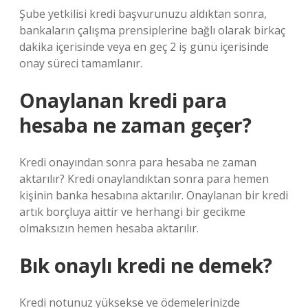
Şube yetkilisi kredi başvurunuzu aldıktan sonra,
bankaların çalışma prensiplerine bağlı olarak birkaç
dakika içerisinde veya en geç 2 iş günü içerisinde
onay süreci tamamlanır.
Onaylanan kredi para
hesaba ne zaman geçer?
Kredi onayından sonra para hesaba ne zaman
aktarılır? Kredi onaylandıktan sonra para hemen
kişinin banka hesabına aktarılır. Onaylanan bir kredi
artık borçluya aittir ve herhangi bir gecikme
olmaksızın hemen hesaba aktarılır.
Bık onaylı kredi ne demek?
Kredi notunuz yüksekse ve ödemelerinizde