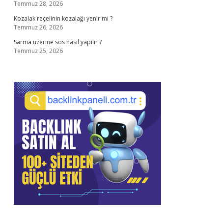
Temmuz 28, 2026
Kozalak reçelinin kozalağı yenir mi ?
Temmuz 26, 2026
Sarma üzerine sos nasıl yapılır ?
Temmuz 25, 2026