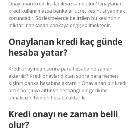
Onaylanan kredi kullanılmazsa ne olur? Onaylanan
kredi kullanılmazsa bankalar ücret kesintisi yapmak
zorundadır. Sözleşmelerde belirtilen bu kesintinin
miktarı bankadan bankaya değişebilmektedir.
Onaylanan kredi kaç günde
hesaba yatar?
Kredi onayından sonra para hesaba ne zaman
aktarılır? Kredi onaylandıktan sonra para hemen
kişinin banka hesabına aktarılır. Onaylanan bir kredi
artık borçluya aittir ve herhangi bir gecikme
olmaksızın hemen hesaba aktarılır.
Kredi onayı ne zaman belli
olur?