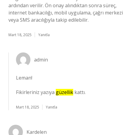
ardından verilir. Ön onay alındıktan sonra süreç,
internet bankacılığı, mobil uygulama, çağrı merkezi
veya SMS aracılığıyla takip edilebilir.
Mart 18, 2025
Yanıtla
admin
Leman!
Fikirleriniz yazıya
güzellik
kattı.
Mart 18, 2025
Yanıtla
Kardelen