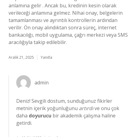
anlamına gelir . Ancak bu, kredinin kesin olarak
verileceği anlamına gelmez. Nihai onay, belgelerin
tamamlanması ve ayrıntılı kontrollerin ardından
verilir. Ön onay alındıktan sonra süreç, internet
bankacılığı, mobil uygulama, çağrı merkezi veya SMS
aracılığıyla takip edilebilir.
Aralık 21, 2025
Yanıtla
admin
Deniz! Sevgili dostum, sunduğunuz fikirler
metnin içerik yoğunluğunu
artırdı
ve onu çok
daha
doyurucu
bir akademik çalışma haline
getirdi.