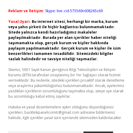
Reklam ve İletişim:
Skype: live:.cid.575569c608265c69
Yasal Uyarı:
Bu internet sitesi, herhangi bir marka, kurum
veya şahıs şirketi ile hiçbir bağlantısı bulunmamaktadır.
Sitede yalnızca kendi hazırladığımız makaleler
paylaşılmaktadır. Burada yer alan içerikler haber niteliği
taşımamakta olup, gerçek kurum ve kişiler hakkında
paylaşım yapılmamaktadır. Gerçek kurum ve kişiler ile isim
benzerlikleri tamamen tesadüfidir. Sitemizdeki bilgiler
taslak halindedir ve tavsiye niteliği taşımazlar.
Sitemiz, 5651 Sayılı Kanun gereğince Bilgi Teknolojileri ve İletişim
Kurumu (BTK) tarafından onaylanmış bir Yer Sağlayıcı olarak hizmet
vermektedir. Bu nedenle, sitedeki içerikleri proaktif olarak denetleme
veya araştırma yükümlülüğümüz bulunmamaktadır. Ancak, üyelerimiz
yazdıkları içeriklerin sorumluluğunu taşımakta olup, siteye üye olarak
bu sorumluluğu kabul etmiş sayılırlar.
Hukuka ve yasal düzenlemelere aykırı olduğunu düşündüğünüz
içerikleri,
backlinkpanelicomtr@gmail.com
adresine bildirmeniz
halinde, ilgili içerikler yasal süre içerisinde sitemizden kaldırılacaktır.