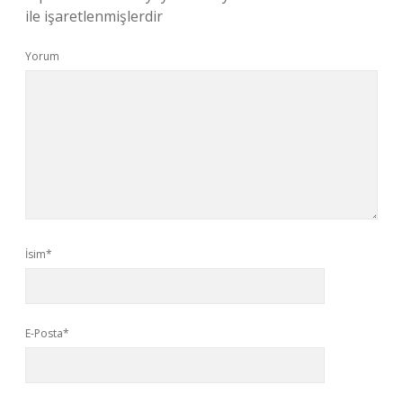
ile işaretlenmişlerdir
Yorum
İsim*
E-Posta*