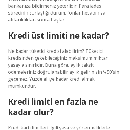
bankanıza bildirmeniz yeterlidir. Para iadesi
sürecinin zorlaştığı durum, fonlar hesabınıza
aktarıldıktan sonra başlar.
Kredi üst limiti ne kadar?
Ne kadar tüketici kredisi alabilirim? Tüketici
kredisinden çekebileceğiniz maksimum miktar
yasayla sınırlıdır. Buna göre, aylık taksit
ödemeleriniz doğrulanabilir aylık gelirinizin %50’sini
geçemez. Yüzde elliye kadar kredi almak
mümkündür.
Kredi limiti en fazla ne
kadar olur?
Kredi kartı limitleri ilgili yasa ve yönetmeliklerle