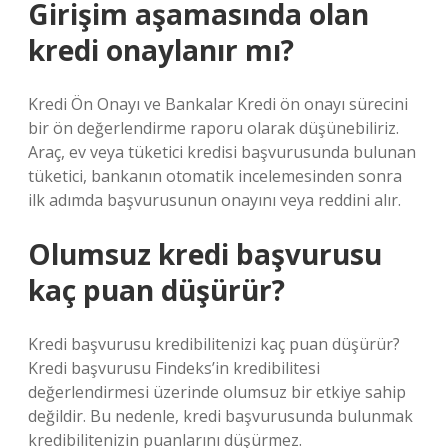
Girişim aşamasında olan
kredi onaylanır mı?
Kredi Ön Onayı ve Bankalar Kredi ön onayı sürecini
bir ön değerlendirme raporu olarak düşünebiliriz.
Araç, ev veya tüketici kredisi başvurusunda bulunan
tüketici, bankanın otomatik incelemesinden sonra
ilk adımda başvurusunun onayını veya reddini alır.
Olumsuz kredi başvurusu
kaç puan düşürür?
Kredi başvurusu kredibilitenizi kaç puan düşürür?
Kredi başvurusu Findeks’in kredibilitesi
değerlendirmesi üzerinde olumsuz bir etkiye sahip
değildir. Bu nedenle, kredi başvurusunda bulunmak
kredibilitenizin puanlarını düşürmez.