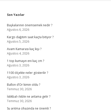
Sidebar
Son Yazılar
Başkalarının önemsemek nedir ?
Ağustos 6, 2026
Kargo dağıtım saat kaçta bitiyor ?
Ağustos 5, 2026
Avam Kamarası kaç kişi ?
Ağustos 4, 2026
1 top kumaşın eni kaç cm ?
Ağustos 3, 2026
1100 ölçekte neler gösterilir ?
Ağustos 3, 2026
Ballon d’Or kimin oldu ?
Temmuz 30, 2026
İstikbal-i kıble ne anlama gelir ?
Temmuz 30, 2026
Su arıtma cihazında ne önemli ?