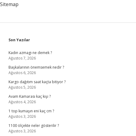
Ne
Sitemap
Demek
Sidebar
Son Yazılar
Kadın azmagı ne demek ?
Ağustos 7, 2026
Başkalarının önemsemek nedir ?
Ağustos 6, 2026
Kargo dağıtım saat kaçta bitiyor ?
Ağustos 5, 2026
Avam Kamarası kaç kişi ?
Ağustos 4, 2026
1 top kumaşın eni kaç cm ?
Ağustos 3, 2026
1100 ölçekte neler gösterilir ?
Ağustos 3, 2026