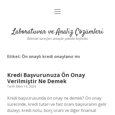
menüyü
Anasayfa
aç
Gizlilik Politikası
Laboratuvar ve Analiz Çözümleri
Yasal Uyarı
Bilimsel süreçleri anlaşılır şekilde keşfedin
Etiket:
Ön onaylı kredi onaylanır mı
Kredi Başvurunuza Ön Onay
Verilmiştir Ne Demek
Tarih: Ekim 14, 2024
Kredi başvurusunda ön onay ne demek? Ön onay
sürecinde, kredi tutarı ve faiz oranı başvuranın gelir
düzeyi, kredi notu, borç oranı ve diğer finansal