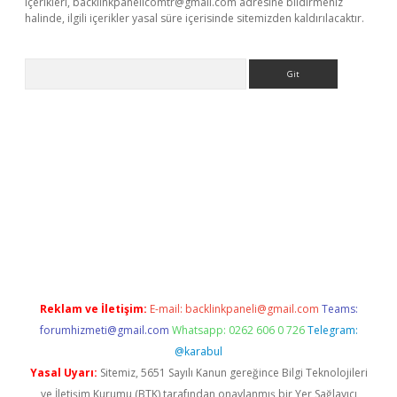
içerikleri,
backlinkpanelicomtr@gmail.com
adresine bildirmeniz
halinde, ilgili içerikler yasal süre içerisinde sitemizden kaldırılacaktır.
Arama
tonbet yeni giriş
tulipbet
Reklam ve İletişim:
E-mail:
backlinkpaneli@gmail.com
Teams:
forumhizmeti@gmail.com
Whatsapp: 0262 606 0 726
Telegram:
@karabul
Yasal Uyarı:
Sitemiz, 5651 Sayılı Kanun gereğince Bilgi Teknolojileri
ve İletişim Kurumu (BTK) tarafından onaylanmış bir Yer Sağlayıcı