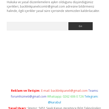
Hukuka ve yasal düzenlemelere aykırı olduğunu düşündüğünüz
içerikleri,
backlinkpanelicomtr@gmail.com
adresine bildirmeniz
halinde, ilgili içerikler yasal süre içerisinde sitemizden kaldırılacaktır.
Arama
nbet yeni giriş
tulipbet
Reklam ve İletişim:
E-mail:
backlinkpaneli@gmail.com
Teams:
forumhizmeti@gmail.com
Whatsapp: 0262 606 0 726
Telegram:
@karabul
Yasal Uyarı:
Sitemiz, 5651 Sayılı Kanun gereğince Bilgi Teknolojileri