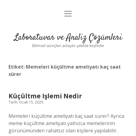
menüyü
Anasayfa
aç
Gizlilik Politikası
Laboratuvar ve Analiz Çözümleri
Yasal Uyarı
Bilimsel süreçleri anlaşılır şekilde keşfedin
Etiket:
Memeleri küçültme ameliyatı kaç saat
sürer
Küçültme Işlemi Nedir
Tarih: Ocak 15, 2025
Memeleri küçültme ameliyatı kaç saat sürer? Ayrıca
meme küçültme ameliyatı yalnızca memelerinin
görünümünden rahatsız olan kişilere yapılabilir.