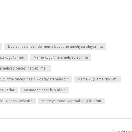
Devlet hastanesinde meme büyütme ameliyatı oluyor mu
sü küçültür mü
Meme küçültme ameliyatı acır mı
meliyatı öncesi ne yapılmalı
çültme öncesi hazırlık detayları nelerdir
Meme küçültme riskli mi
 ne kadar
Memeden nasıl kilo alınır
duğu nasıl anlaşılır
Memeye masaj yapmak küçültür mü
Sonraki Yaz