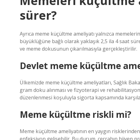
Memeleri küçültme a
sürer?
Ayrıca meme küçültme ameliyatı yalnızca memelerin
büyüklüğüne bağlı olarak yaklaşık 2,5 ila 4 saat sür
ve meme dokusunun çıkarılmasıyla gerçekleştirilir.
Devlet meme küçültme amel
Ülkemizde meme küçültme ameliyatları, Sağlık Baka
gram doku alınması ve fizyoterapi ve rehabilitasyo
düzenlenmesi koşuluyla sigorta kapsamında karşıl
Meme küçültme riskli mi?
Meme küçültme ameliyatının en yaygın risklerinden 
enfeksiyon gelişebilir. Bu durum, cerrahın hijyen 