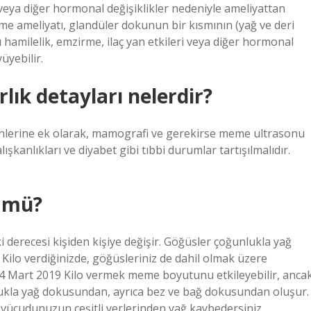
 veya diğer hormonal değişiklikler nedeniyle ameliyattan
e ameliyatı, glandüler dokunun bir kısmının (yağ ve deri
u hamilelik, emzirme, ilaç yan etkileri veya diğer hormonal
üyebilir.
ık detayları nelerdir?
nlerine ek olarak, mamografi ve gerekirse meme ultrasonu
lışkanlıkları ve diyabet gibi tıbbi durumlar tartışılmalıdır.
r mü?
 derecesi kişiden kişiye değişir. Göğüsler çoğunlukla yağ
ilo verdiğinizde, göğüsleriniz de dahil olmak üzere
 4 Mart 2019 Kilo vermek meme boyutunu etkileyebilir, anca
nlukla yağ dokusundan, ayrıca bez ve bağ dokusundan oluşur.
e vücudunuzun çeşitli yerlerinden yağ kaybedersiniz.