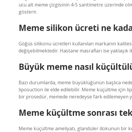
ucu alt meme çizgisinin 4-5 santimetre üzerinde o
gösterir.
Meme silikon ücreti ne kad
Göğüs silikonu ücretleri kullanılan markanın kalitesin
değişebilmektedir. Hastane masrafları ise yaklaşık iki
Büyük meme nasıl küçültül
Bazı durumlarda, meme büyüklüğünün başlıca nede
liposuction ile elde edilebilir. Meme küçültme için l
bir prosedür, memede neredeyse fark edilemeyen yara 
Meme küçültme sonrası te
Meme küçültme ameliyatı, glandüler dokunun bir kısmı