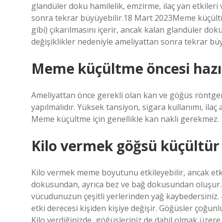
glandüler doku hamilelik, emzirme, ilaç yan etkileri
sonra tekrar büyüyebilir.18 Mart 2023Meme küçültm
gibi) çıkarılmasını içerir, ancak kalan glandüler dok
değişiklikler nedeniyle ameliyattan sonra tekrar büy
Meme küçültme öncesi hazırl
Ameliyattan önce gerekli olan kan ve göğüs röntge
yapılmalıdır. Yüksek tansiyon, sigara kullanımı, ilaç a
Meme küçültme için genellikle kan nakli gerekmez.
Kilo vermek göğsü küçültü
Kilo vermek meme boyutunu etkileyebilir, ancak etki
dokusundan, ayrıca bez ve bağ dokusundan oluşur. K
vücudunuzun çeşitli yerlerinden yağ kaybedersiniz.
etki derecesi kişiden kişiye değişir. Göğüsler çoğu
Kilo verdiğinizde, göğüsleriniz de dahil olmak üzer