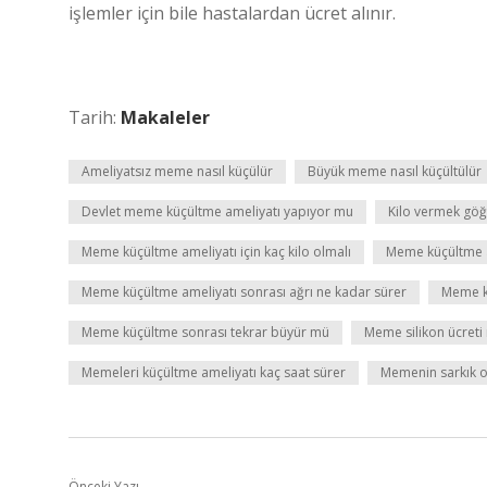
işlemler için bile hastalardan ücret alınır.
Tarih:
Makaleler
Ameliyatsız meme nasıl küçülür
Büyük meme nasıl küçültülür
Devlet meme küçültme ameliyatı yapıyor mu
Kilo vermek göğ
Meme küçültme ameliyatı için kaç kilo olmalı
Meme küçültme a
Meme küçültme ameliyatı sonrası ağrı ne kadar sürer
Meme kü
Meme küçültme sonrası tekrar büyür mü
Meme silikon ücreti
Memeleri küçültme ameliyatı kaç saat sürer
Memenin sarkık ol
Önceki Yazı