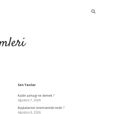
mleri
Sidebar
Son Yazılar
hiltonbet yeni giriş
tul
Kadın azmagı ne demek ?
Ağustos 7, 2026
Başkalarının önemsemek nedir ?
Ağustos 6, 2026