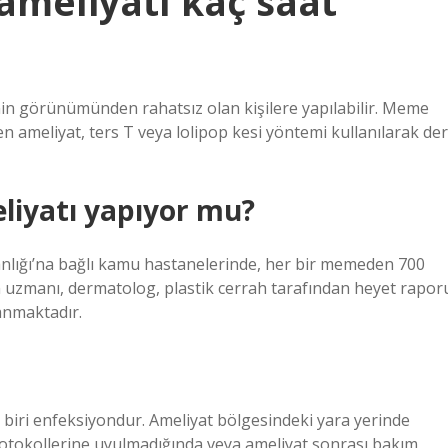
meliyatı kaç saat
in görünümünden rahatsız olan kişilere yapılabilir. Meme
en ameliyat, ters T veya lolipop kesi yöntemi kullanılarak der
iyatı yapıyor mu?
nlığı’na bağlı kamu hastanelerinde, her bir memeden 700
n uzmanı, dermatolog, plastik cerrah tarafından heyet rapor
anmaktadır.
biri enfeksiyondur. Ameliyat bölgesindeki yara yerinde
protokollerine uyulmadığında veya ameliyat sonrası bakım