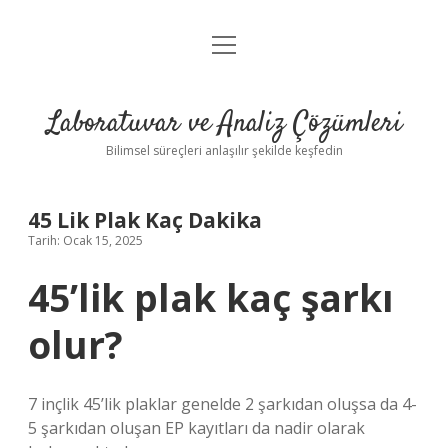
menüyü
Anasayfa
aç
Gizlilik Politikası
Laboratuvar ve Analiz Çözümleri
Yasal Uyarı
Bilimsel süreçleri anlaşılır şekilde keşfedin
45 Lik Plak Kaç Dakika
Tarih: Ocak 15, 2025
45’lik plak kaç şarkı
olur?
7 inçlik 45’lik plaklar genelde 2 şarkıdan oluşsa da 4-
5 şarkıdan oluşan EP kayıtları da nadir olarak