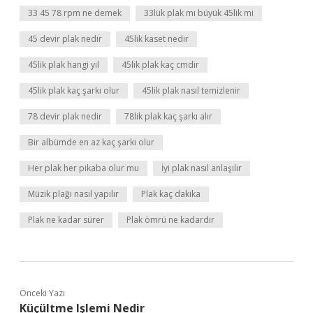
33 45 78 rpm ne demek
33lük plak mı büyük 45lik mi
45 devir plak nedir
45lik kaset nedir
45lik plak hangi yıl
45lik plak kaç cmdir
45lik plak kaç şarkı olur
45lik plak nasıl temizlenir
78 devir plak nedir
78lik plak kaç şarkı alır
Bir albümde en az kaç şarkı olur
Her plak her pikaba olur mu
İyi plak nasıl anlaşılır
Müzik plağı nasıl yapılır
Plak kaç dakika
Plak ne kadar sürer
Plak ömrü ne kadardır
Önceki Yazı
Küçültme Işlemi Nedir