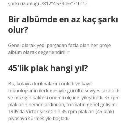
şarkı uzunluğu7812″4.533 1⁄37″710″12.
Bir albümde en az kaç şarkı
olur?
Genel olarak yedi parçadan fazla olan her proje
albüm olarak değerlendirilir.
45’lik plak hangi yıl?
Bu, kolayca kırılmalarını önledi ve kayıt
teknolojisinin ilerlemesiyle gürültü seviyesi azaltıldı
ve müziğin kalitesi önemli ölçüde iyileştirildi. 33 rpm
plakların hemen ardından, formatın genel gelişimi
1949’da Victor şirketinin 45 rpm plakları (45 plak)
piyasaya sürmesiyle başladı.