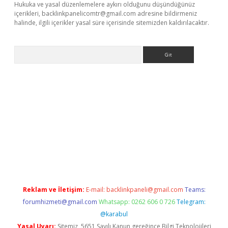
Hukuka ve yasal düzenlemelere aykırı olduğunu düşündüğünüz
içerikleri,
backlinkpanelicomtr@gmail.com
adresine bildirmeniz
halinde, ilgili içerikler yasal süre içerisinde sitemizden kaldırılacaktır.
Arama
bet yeni giriş
tulipbet
Reklam ve İletişim:
E-mail:
backlinkpaneli@gmail.com
Teams:
forumhizmeti@gmail.com
Whatsapp: 0262 606 0 726
Telegram:
@karabul
Yasal Uyarı:
Sitemiz, 5651 Sayılı Kanun gereğince Bilgi Teknolojileri