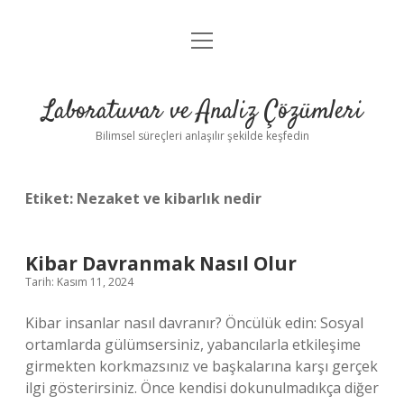
menüyü
Anasayfa
aç
Gizlilik Politikası
Laboratuvar ve Analiz Çözümleri
Yasal Uyarı
Bilimsel süreçleri anlaşılır şekilde keşfedin
Etiket:
Nezaket ve kibarlık nedir
Kibar Davranmak Nasıl Olur
Tarih: Kasım 11, 2024
Kibar insanlar nasıl davranır? Öncülük edin: Sosyal
ortamlarda gülümsersiniz, yabancılarla etkileşime
girmekten korkmazsınız ve başkalarına karşı gerçek
ilgi gösterirsiniz. Önce kendisi dokunulmadıkça diğer