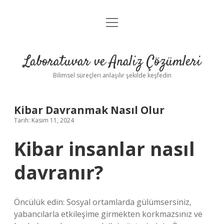
menüyü
Anasayfa
aç
Gizlilik Politikası
Laboratuvar ve Analiz Çözümleri
Yasal Uyarı
Bilimsel süreçleri anlaşılır şekilde keşfedin
Kibar Davranmak Nasıl Olur
Tarih: Kasım 11, 2024
Kibar insanlar nasıl
davranır?
Öncülük edin: Sosyal ortamlarda gülümsersiniz,
yabancılarla etkileşime girmekten korkmazsınız ve