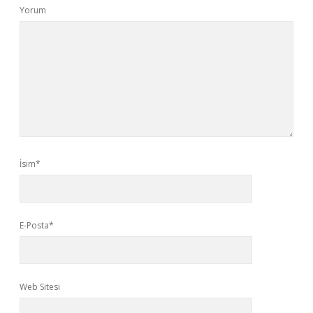
Yorum
İsim*
E-Posta*
Web Sitesi