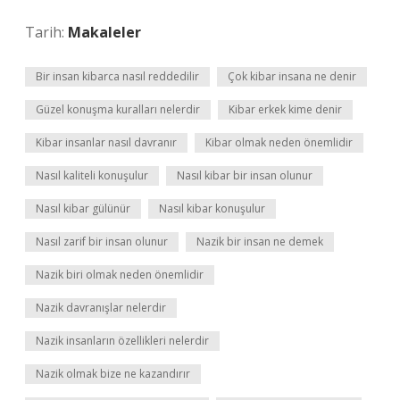
Tarih:
Makaleler
Bir insan kibarca nasıl reddedilir
Çok kibar insana ne denir
Güzel konuşma kuralları nelerdir
Kibar erkek kime denir
Kibar insanlar nasıl davranır
Kibar olmak neden önemlidir
Nasıl kaliteli konuşulur
Nasıl kibar bir insan olunur
Nasıl kibar gülünür
Nasıl kibar konuşulur
Nasıl zarif bir insan olunur
Nazik bir insan ne demek
Nazik biri olmak neden önemlidir
Nazik davranışlar nelerdir
Nazik insanların özellikleri nelerdir
Nazik olmak bize ne kazandırır