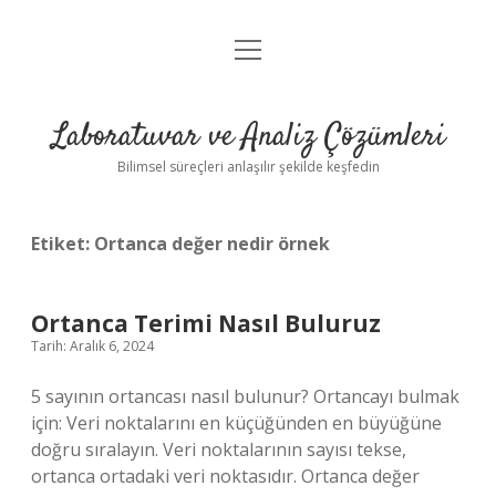
menüyü
Anasayfa
aç
Gizlilik Politikası
Laboratuvar ve Analiz Çözümleri
Yasal Uyarı
Bilimsel süreçleri anlaşılır şekilde keşfedin
Etiket:
Ortanca değer nedir örnek
Ortanca Terimi Nasıl Buluruz
Tarih: Aralık 6, 2024
5 sayının ortancası nasıl bulunur? Ortancayı bulmak
için: Veri noktalarını en küçüğünden en büyüğüne
doğru sıralayın. Veri noktalarının sayısı tekse,
ortanca ortadaki veri noktasıdır. Ortanca değer