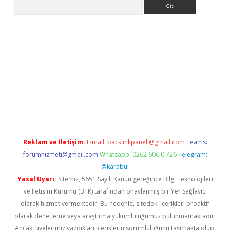
Arama
bet yeni giriş
tulipbet
Reklam ve İletişim:
E-mail:
backlinkpaneli@gmail.com
Teams:
forumhizmeti@gmail.com
Whatsapp: 0262 606 0 726
Telegram:
@karabul
Yasal Uyarı:
Sitemiz, 5651 Sayılı Kanun gereğince Bilgi Teknolojileri
ve İletişim Kurumu (BTK) tarafından onaylanmış bir Yer Sağlayıcı
olarak hizmet vermektedir. Bu nedenle, sitedeki içerikleri proaktif
olarak denetleme veya araştırma yükümlülüğümüz bulunmamaktadır.
Ancak, üyelerimiz yazdıkları içeriklerin sorumluluğunu taşımakta olup,