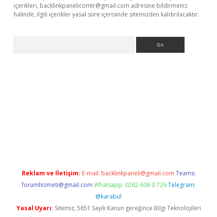
içerikleri,
backlinkpanelicomtr@gmail.com
adresine bildirmeniz
halinde, ilgili içerikler yasal süre içerisinde sitemizden kaldırılacaktır.
Arama
riş
tulipbet
Reklam ve İletişim:
E-mail:
backlinkpaneli@gmail.com
Teams:
forumhizmeti@gmail.com
Whatsapp: 0262 606 0 726
Telegram:
@karabul
Yasal Uyarı:
Sitemiz, 5651 Sayılı Kanun gereğince Bilgi Teknolojileri