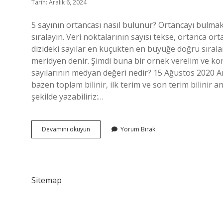
Tarih: Aralık 6, 2024
5 sayının ortancası nasıl bulunur? Ortancayı bulma
sıralayın. Veri noktalarının sayısı tekse, ortanca o
dizideki sayılar en küçükten en büyüğe doğru sıral
meridyen denir. Şimdi buna bir örnek verelim ve konu
sayılarının medyan değeri nedir? 15 Ağustos 2020 Ardı
bazen toplam bilinir, ilk terim ve son terim bilinir 
şekilde yazabiliriz:…
Ortanca
Devamını okuyun
Yorum Bırak
Terimi
Nasıl
Buluruz
Sitemap