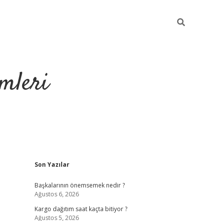
mleri
Sidebar
Son Yazılar
hiltonbet yeni g
Başkalarının önemsemek nedir ?
Ağustos 6, 2026
Kargo dağıtım saat kaçta bitiyor ?
Ağustos 5, 2026