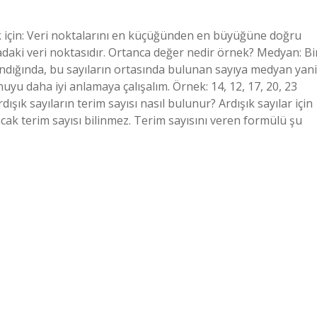
k için: Veri noktalarını en küçüğünden en büyüğüne doğru
rtadaki veri noktasıdır. Ortanca değer nedir örnek? Medyan: Bi
andığında, bu sayıların ortasında bulunan sayıya medyan yani
yu daha iyi anlamaya çalışalım. Örnek: 14, 12, 17, 20, 23
şık sayıların terim sayısı nasıl bulunur? Ardışık sayılar için
ancak terim sayısı bilinmez. Terim sayısını veren formülü şu