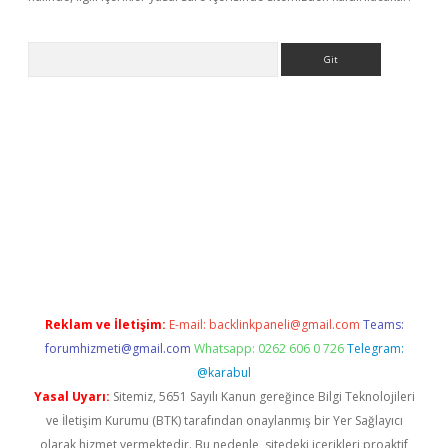
Arama
bet yeni giriş
tulipbet
Reklam ve İletişim:
E-mail:
backlinkpaneli@gmail.com
Teams:
forumhizmeti@gmail.com
Whatsapp: 0262 606 0 726
Telegram:
@karabul
Yasal Uyarı:
Sitemiz, 5651 Sayılı Kanun gereğince Bilgi Teknolojileri
ve İletişim Kurumu (BTK) tarafından onaylanmış bir Yer Sağlayıcı
olarak hizmet vermektedir. Bu nedenle, sitedeki içerikleri proaktif