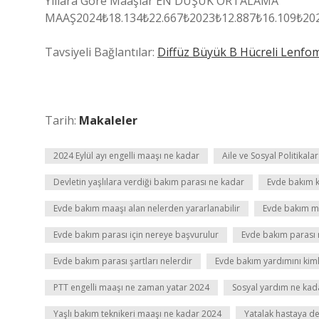
Yıllara Göre Maaşlar EN DÜŞÜK ORTALAMA
MAAŞ2024₺18.134₺22.667₺2023₺12.887₺16.109₺202
Tavsiyeli Bağlantılar:
Diffüz Büyük B Hücreli Lenf
Tarih:
Makaleler
2024 Eylül ayı engelli maaşı ne kadar
Aile ve Sosyal Politikal
Devletin yaşlılara verdiği bakım parası ne kadar
Evde bakım k
Evde bakım maaşı alan nelerden yararlanabilir
Evde bakım ma
Evde bakım parası için nereye başvurulur
Evde bakım parası 
Evde bakım parası şartları nelerdir
Evde bakım yardımını kimle
PTT engelli maaşı ne zaman yatar 2024
Sosyal yardım ne kad
Yaşlı bakım teknikeri maaşı ne kadar 2024
Yatalak hastaya de