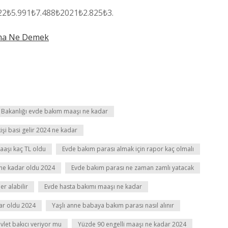
2₺5.991₺7.488₺2021₺2.825₺3.
oma Ne Demek
ar Bakanlığı evde bakım maaşı ne kadar
işi basi gelir 2024 ne kadar
aşı kaç TL oldu
Evde bakım parası almak için rapor kaç olmalı
ne kadar oldu 2024
Evde bakım parası ne zaman zamlı yatacak
r alabilir
Evde hasta bakımı maaşı ne kadar
ar oldu 2024
Yaşlı anne babaya bakım parası nasıl alınır
vlet bakıcı veriyor mu
Yüzde 90 engelli maaşı ne kadar 2024