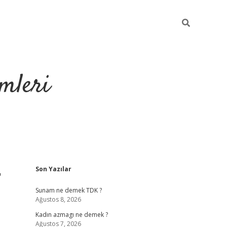
mleri
Sidebar
r
Son Yazılar
hiltonbet yeni giriş
tul
Sunam ne demek TDK ?
Ağustos 8, 2026
Kadın azmagı ne demek ?
Ağustos 7, 2026