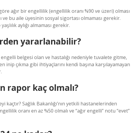
öre ağır bir engellilik (engellilik oranı %90 ve üzeri) olması
ı ve bu aile üyesinin sosyal sigortası olmaması gerekir.
aşlılık aylığı almaması gerekir.
rden yararlanabilir?
ngelli belgesi olan ve hastalığı nedeniyle tuvalete gitme,
n inip çıkma gibi ihtiyaçlarını kendi başına karşılayamayan
.
n rapor kaç olmalı?
i kaçtır? Sağlık Bakanlığı’nın yetkili hastanelerinden
ellilik oranı en az %50 olmalı ve “ağır engelli” notu “evet”